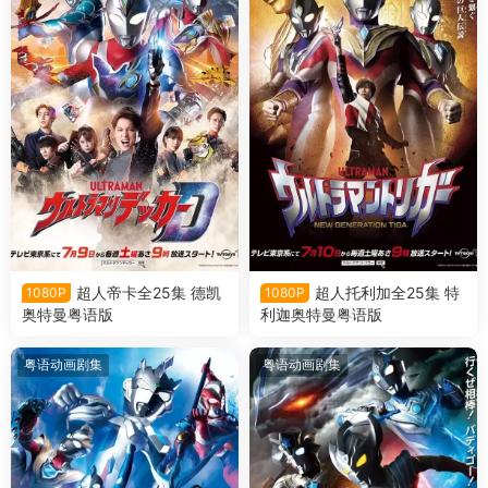
超人帝卡全25集 德凯
超人托利加全25集 特
1080P
1080P
奥特曼粤语版
利迦奥特曼粤语版
粤语动画剧集
粤语动画剧集