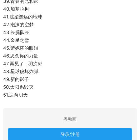
39.青春的光和影
40.加基拉树
41.眺望遥远的地球
42.泡沫的空梦
43.长腿队长
44.金星之雪
45.楚妮莎的眼泪
46.思念你的力量
47.再见了，羽次郎
48.星球破坏炸弹
49.新的影子
50.太阳系毁灭
51.迎向明天
粤动画
登录/注册