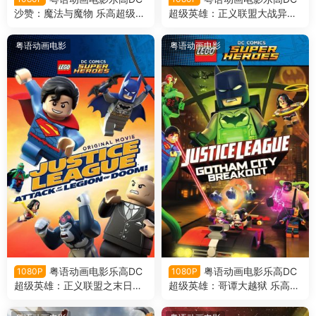
沙赞：魔法与魔物 乐高超级英
超级英雄：正义联盟大战异魔
雄沙赞：魔法与魔物粤语版
联盟 乐高超级英雄：正义联盟
对比扎罗联盟粤语版
粤语动画电影
粤语动画电影
粤语动画电影乐高DC
粤语动画电影乐高DC
1080P
1080P
超级英雄：正义联盟之末日军
超级英雄：哥谭大越狱 乐高超
团的进攻 乐高正义联盟：毁灭
级英雄：正义联盟之冲出哥谭
军团来袭粤语版
市粤语版