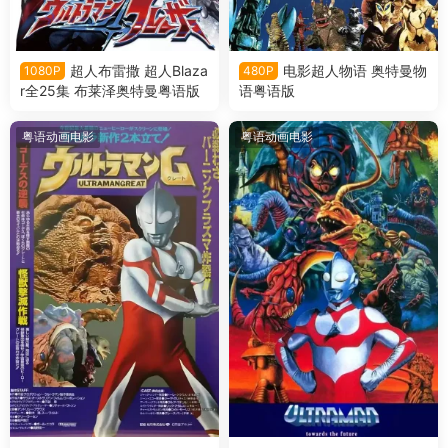
超人布雷撒 超人Blaza
电影超人物语 奥特曼物
1080P
480P
r全25集 布莱泽奥特曼粤语版
语粤语版
粤语动画电影
粤语动画电影