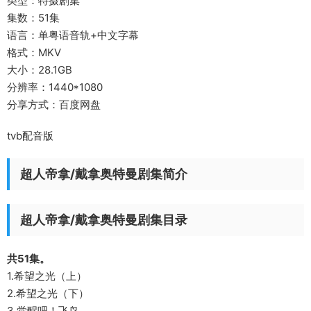
类型：特摄剧集
集数：51集
语言：单粤语音轨+中文字幕
格式：MKV
大小：28.1GB
分辨率：1440*1080
分享方式：百度网盘
tvb配音版
超人帝拿/戴拿奥特曼剧集简介
超人帝拿/戴拿奥特曼剧集目录
共51集。
1.希望之光（上）
2.希望之光（下）
3.觉醒吧！飞鸟