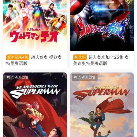
超人狄奥 提欧奥
超人奥米加全25集 奥
更新至第4集
1080P
特曼粤语版
美迦奥特曼粤语版
粤语动画剧集
粤语动画剧集