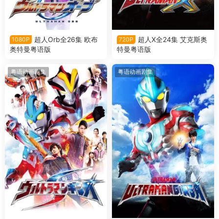
超人Orb全26集 欧布
超人X全24集 艾克斯奥
1080P
720P
奥特曼粤语版
特曼粤语版
粤语动画剧集
粤语动画剧集