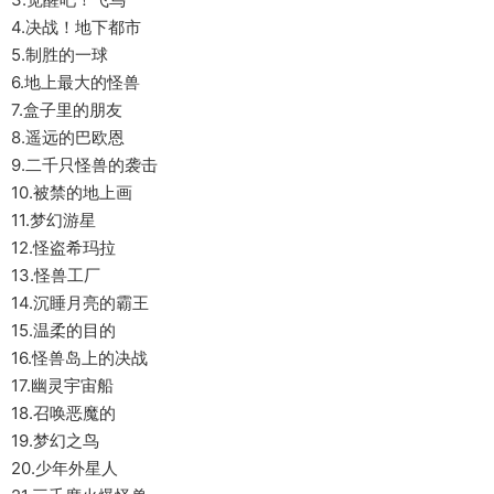
4.决战！地下都市
5.制胜的一球
6.地上最大的怪兽
7.盒子里的朋友
8.遥远的巴欧恩
9.二千只怪兽的袭击
10.被禁的地上画
11.梦幻游星
12.怪盗希玛拉
13.怪兽工厂
14.沉睡月亮的霸王
15.温柔的目的
16.怪兽岛上的决战
17.幽灵宇宙船
18.召唤恶魔的
19.梦幻之鸟
20.少年外星人