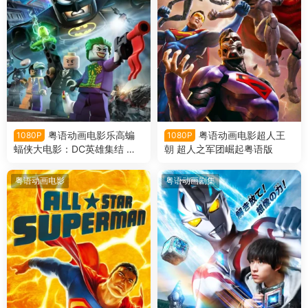
粤语动画电影乐高蝙
粤语动画电影超人王
1080P
1080P
蝠侠大电影：DC英雄集结 乐
朝 超人之军团崛起粤语版
高蝙蝠侠超级英雄大出击粤语
版
粤语动画电影
粤语动画剧集