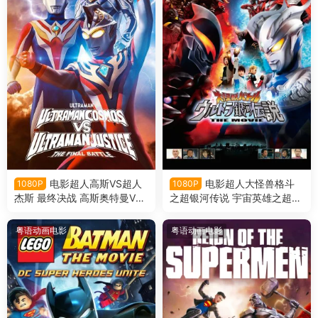
电影超人高斯VS超人
电影超人大怪兽格斗
1080P
1080P
杰斯 最终决战 高斯奥特曼VS
之超银河传说 宇宙英雄之超银
杰斯提斯奥特曼 高斯迪斯终极
河传说粤语版
之战粤语版
粤语动画电影
粤语动画电影