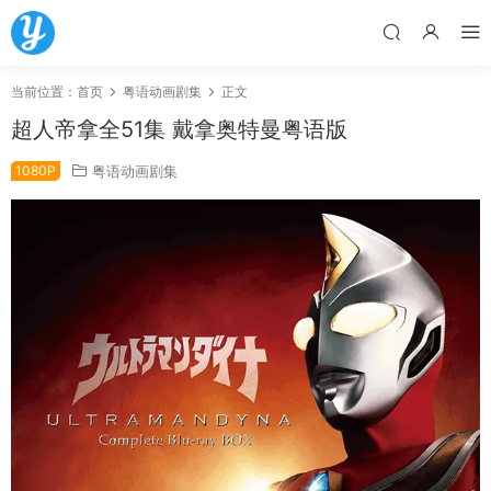
当前位置：
首页
粤语动画剧集
正文
超人帝拿全51集 戴拿奥特曼粤语版
1080P
粤语动画剧集