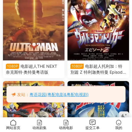
电影超人THE NEXT
电影超人托利加：特
1080P
1080P
奈克斯特·奥特曼粤语版
別篇 Z 特利迦奥特曼 Episode
Z粤语版
粤语动画电影
粤语动画电影
友站：
粤语花园(粤配电影&粤配电视剧)
网站首页
动画剧集
动画电影
提交工单
我的