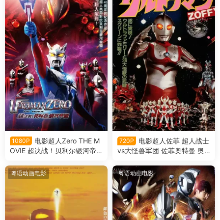
电影超人Zero THE M
电影超人佐菲 超人战士
1080P
720P
OVIE 超决战！贝利尔银河帝
vs大怪兽军团 佐菲奥特曼 奥
国 赛罗奥特曼超决战！贝利亚
特战士vs大怪兽军团粤语版
银河帝国粤语版
粤语动画电影
粤语动画电影