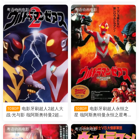
战！奥特10勇士！粤语版
粤语动画电影
粤语动画电影
电影牙刷超人2超人大
电影牙刷超人永恒之
1080P
1080P
战·光与影 哉阿斯奥特曼2超人
星 哉阿斯奥特曼永恒之星粤语
大战·光与影粤语版
版
粤语动画电影
粤语动画电影