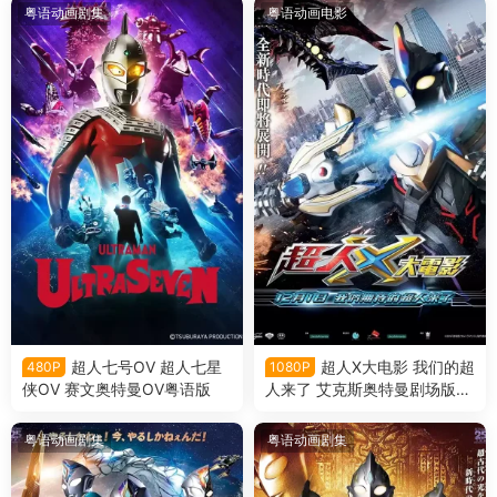
粤语动画剧集
粤语动画电影
超人七号OV 超人七星
超人X大电影 我们的超
480P
1080P
侠OV 赛文奥特曼OV粤语版
人来了 艾克斯奥特曼剧场版：
来了！我们的奥特曼粤语版
粤语动画剧集
粤语动画剧集