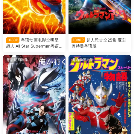
粤语动画电影全明星
超人雅古全25集 亚刻
1080P
1080P
超人 All Star Superman粤语
奥特曼粤语版
版
粤语动画剧集
粤语动画电影