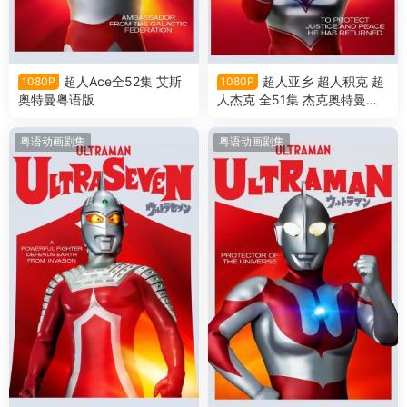
超人Ace全52集 艾斯
超人亚乡 超人积克 超
1080P
1080P
奥特曼粤语版
人杰克 全51集 杰克奥特曼粤
语版
粤语动画剧集
粤语动画剧集