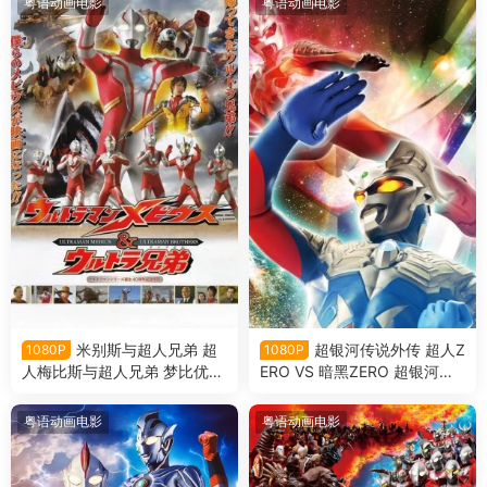
粤语动画电影
粤语动画电影
米别斯与超人兄弟 超
超银河传说外传 超人Z
1080P
1080P
人梅比斯与超人兄弟 梦比优斯
ERO VS 暗黑ZERO 超银河传
奥特曼和奥特兄弟粤语版
说外传：赛罗奥特曼vs黑暗独
眼巨人赛罗粤语版
粤语动画电影
粤语动画电影