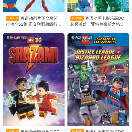
粤语动画片正义联盟
粤语动画电影乐高DC
1080P
1080P
行动全52集 正义联盟超级行动
超级英雄：亚特兰蒂斯之怒 乐
粤语版
高DC超级英雄︰水行侠︰亚特
兰提斯之怒粤语版
粤语动画电影
粤语动画电影
粤语动画电影乐高DC
粤语动画电影乐高DC
1080P
1080P