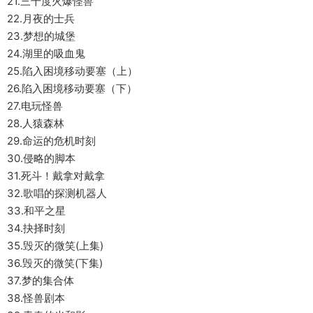
21.三千度火爆怪兽
22.月夜的士兵
23.梦想的城堡
24.湖里的吸血鬼
25.陷入困境移动要塞（上）
26.陷入困境移动要塞（下）
27.电玩怪兽
28.人猿森林
29.命运的危机时刻
30.侵略的脚本
31.死斗！戴拿对戴拿
32.歌唱的探测机器人
33.和平之星
34.抉择时刻
35.毁灭的微笑(上集)
36.毁灭的微笑(下集)
37.梦的集合体
38.怪兽剧本