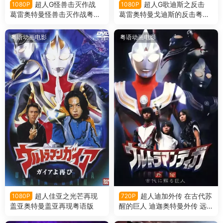
超人G怪兽击灭作战
超人G歌迪斯之反击
1080P
1080P
葛雷奥特曼怪兽击灭作战粤语
葛雷奥特曼戈迪斯的反击粤语
版
版
粤语动画电影
粤语动画电影
超人佳亚之光芒再现
超人迪加外传 在古代苏
1080P
720P
盖亚奥特曼盖亚再现粤语版
醒的巨人 迪迦奥特曼外传 远
古复苏的巨人粤语版