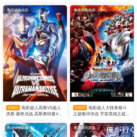
奥特曼和奥特兄弟粤语版
说外传：赛罗奥特曼vs黑暗独
眼巨人赛罗粤语版
粤语动画电影
粤语动画电影
电影超人高斯VS超人
电影超人大怪兽格斗
1080P
1080P
杰斯 最终决战 高斯奥特曼VS
之超银河传说 宇宙英雄之超银
杰斯提斯奥特曼 高斯迪斯终极
河传说粤语版
之战粤语版
粤语动画剧集
粤语动画剧集