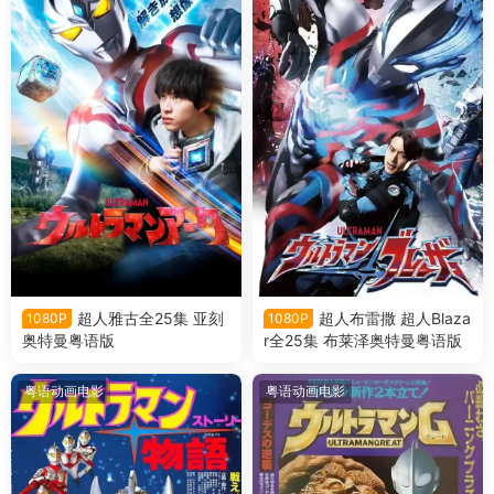
超人雅古全25集 亚刻
超人布雷撒 超人Blaza
1080P
1080P
奥特曼粤语版
r全25集 布莱泽奥特曼粤语版
粤语动画电影
粤语动画电影