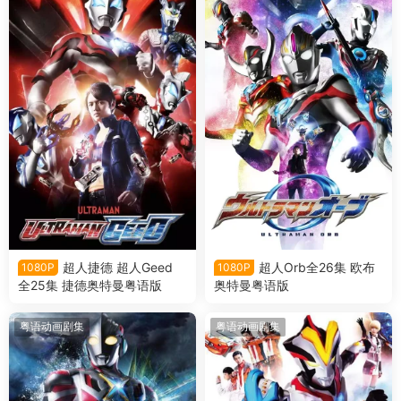
超人捷德 超人Geed
超人Orb全26集 欧布
1080P
1080P
全25集 捷德奥特曼粤语版
奥特曼粤语版
粤语动画剧集
粤语动画剧集