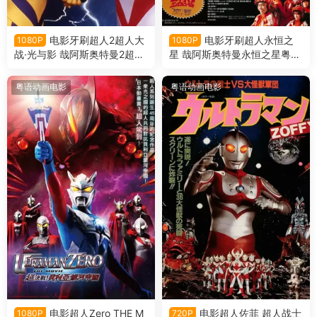
电影牙刷超人2超人大
电影牙刷超人永恒之
1080P
1080P
战·光与影 哉阿斯奥特曼2超人
星 哉阿斯奥特曼永恒之星粤语
大战·光与影粤语版
版
粤语动画电影
粤语动画电影
电影超人Zero THE M
电影超人佐菲 超人战士
1080P
720P