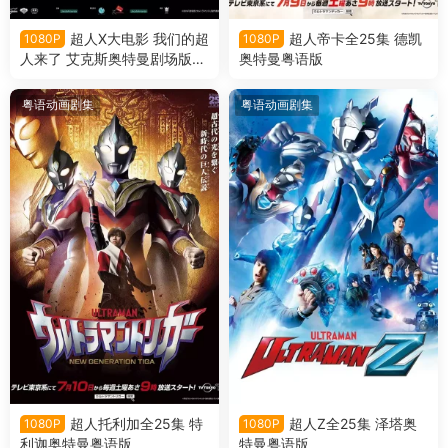
超人X大电影 我们的超
超人帝卡全25集 德凯
1080P
1080P
人来了 艾克斯奥特曼剧场版：
奥特曼粤语版
来了！我们的奥特曼粤语版
粤语动画剧集
粤语动画剧集
超人托利加全25集 特
超人Z全25集 泽塔奥
1080P
1080P
利迦奥特曼粤语版
特曼粤语版