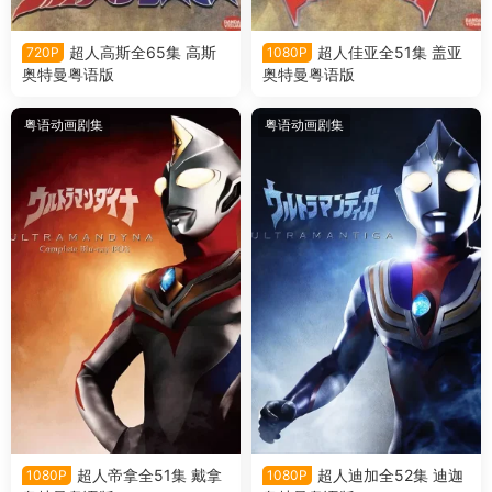
超人高斯全65集 高斯
超人佳亚全51集 盖亚
720P
1080P
奥特曼粤语版
奥特曼粤语版
粤语动画剧集
粤语动画剧集
超人帝拿全51集 戴拿
超人迪加全52集 迪迦
1080P
1080P