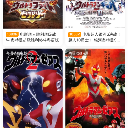
电影超人胜利超级战
电影超人银河S决战！
1080P
1080P
斗 奥特曼超级胜利格斗粤语版
超人10勇士！ 银河奥特曼S决
战！奥特10勇士！粤语版
粤语动画电影
粤语动画电影