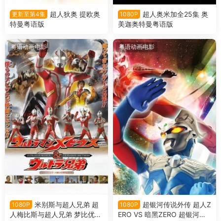
超人狄奥 提欧奥
超人奥米加全25集 奥
更新至第4集
1080P
特曼粤语版
美迦奥特曼粤语版
粤语动画电影
粤语动画电影
米别斯与超人兄弟 超
超银河传说外传 超人Z
1080P
1080P
人梅比斯与超人兄弟 梦比优斯
ERO VS 暗黑ZERO 超银河传