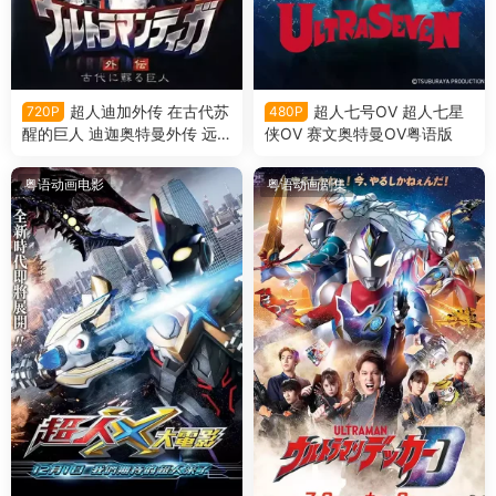
超人迪加外传 在古代苏
超人七号OV 超人七星
720P
480P
醒的巨人 迪迦奥特曼外传 远
侠OV 赛文奥特曼OV粤语版
古复苏的巨人粤语版
粤语动画电影
粤语动画剧集