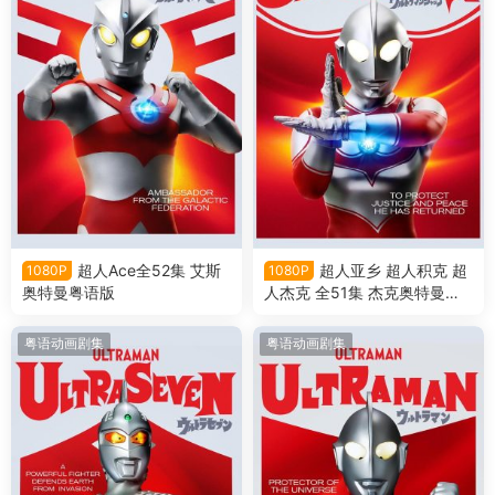
超人Ace全52集 艾斯
超人亚乡 超人积克 超
1080P
1080P
奥特曼粤语版
人杰克 全51集 杰克奥特曼粤
语版
粤语动画剧集
粤语动画剧集