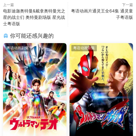
上一篇
下一篇
电影迪迦奥特曼&戴拿奥特曼光之
粤语动画片通灵王全64集 通灵童
星的战士们 奥特曼剧场版 星光战
子粤语版
士粤语版
你可能还感兴趣的
粤语动画剧集
粤语动画剧集