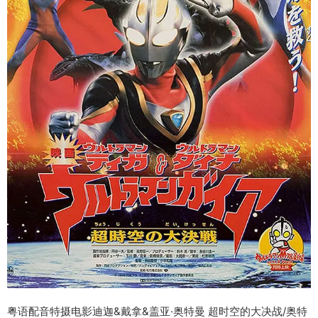
粤语配音特摄电影迪迦&戴拿&盖亚·奥特曼 超时空的大决战/奥特