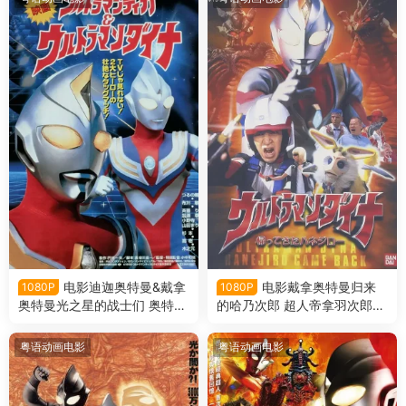
电影迪迦奥特曼&戴拿
电影戴拿奥特曼归来
1080P
1080P
奥特曼光之星的战士们 奥特曼
的哈乃次郎 超人帝拿羽次郎之
剧场版 星光战士粤语版
回归粤语版
粤语动画电影
粤语动画电影