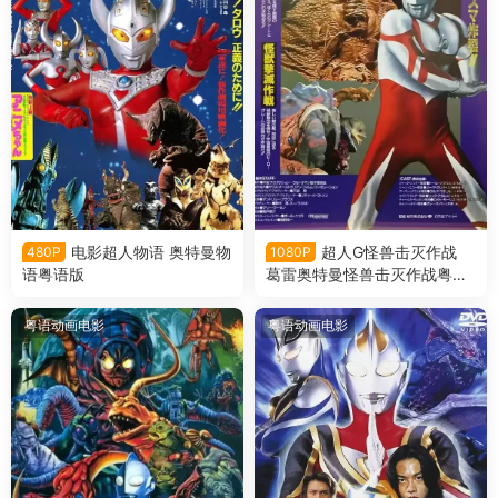
电影超人物语 奥特曼物
超人G怪兽击灭作战
480P
1080P
语粤语版
葛雷奥特曼怪兽击灭作战粤语
版
粤语动画电影
粤语动画电影