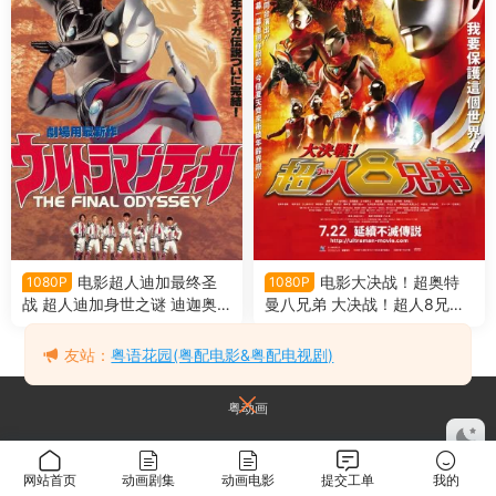
电影超人迪加最终圣
电影大决战！超奥特
1080P
1080P
战 超人迪加身世之谜 迪迦奥
曼八兄弟 大决战！超人8兄弟
特曼最终圣战粤语版
粤语版
友站：
粤语花园(粤配电影&粤配电视剧)
粤动画
网站首页
动画剧集
动画电影
提交工单
我的