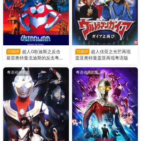
超人G歌迪斯之反击
超人佳亚之光芒再现
1080P
1080P
葛雷奥特曼戈迪斯的反击粤语
盖亚奥特曼盖亚再现粤语版
版
粤语动画电影
粤语动画剧集