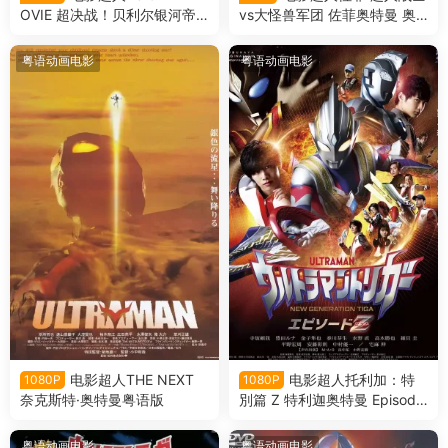
OVIE 超决战！贝利尔银河帝
vs大怪兽军团 佐菲奥特曼 奥
国 赛罗奥特曼超决战！贝利亚
特战士vs大怪兽军团粤语版
银河帝国粤语版
粤语动画电影
粤语动画电影
电影超人THE NEXT
电影超人托利加：特
1080P
1080P
奈克斯特·奥特曼粤语版
別篇 Z 特利迦奥特曼 Episode
Z粤语版
粤语动画电影
粤语动画电影