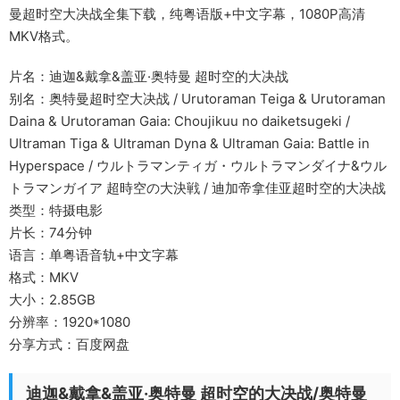
曼超时空大决战全集下载，纯粤语版+中文字幕，1080P高清
MKV格式。
片名：迪迦&戴拿&盖亚·奥特曼 超时空的大决战
别名：奥特曼超时空大决战 / Urutoraman Teiga & Urutoraman
Daina & Urutoraman Gaia: Choujikuu no daiketsugeki /
Ultraman Tiga & Ultraman Dyna & Ultraman Gaia: Battle in
Hyperspace / ウルトラマンティガ・ウルトラマンダイナ&ウル
トラマンガイア 超時空の大決戦 / 迪加帝拿佳亚超时空的大决战
类型：特摄电影
片长：74分钟
语言：单粤语音轨+中文字幕
格式：MKV
大小：2.85GB
分辨率：1920*1080
分享方式：百度网盘
迪迦&戴拿&盖亚·奥特曼 超时空的大决战/奥特曼