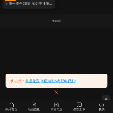
士第一季全26集 魔剑美神第一
季粤语版
粤动画
友站：
粤语花园(粤配电影&粤配电视剧)
网站首页
动画剧集
动画电影
提交工单
我的