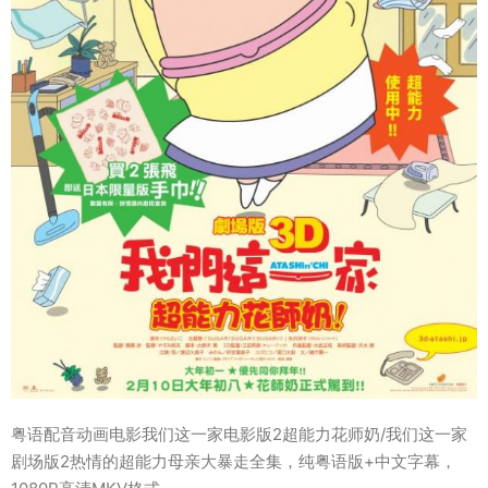
粤语配音动画电影我们这一家电影版2超能力花师奶/我们这一家
剧场版2热情的超能力母亲大暴走全集，纯粤语版+中文字幕，