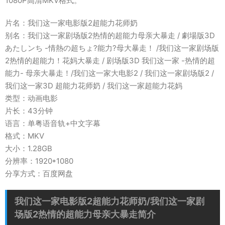
1080P高清MKV格式。
片名：我们这一家电影版2超能力花师奶
别名：我们这一家剧场版2热情的超能力母亲大暴走 / 劇場版3D
あたしンち -情熱の超ちょ?能力?母大暴走！ /我们这一家剧场版
2热情的超能力！花妈大暴走 / 剧场版3D 我们这一家 -热情的超
能力- 母亲大暴走！/我们这一家大电影2 / 我们这一家剧场版2 /
我们这一家3D 超能力花师奶 / 我们这一家超能力花妈
类型：动画电影
片长：43分钟
语言：单粤语音轨+中文字幕
格式：MKV
大小：1.28GB
分辨率：1920*1080
分享方式：百度网盘
我们这一家电影版2超能力花师奶/我们这一家剧
场版2热情的超能力母亲大暴走简介