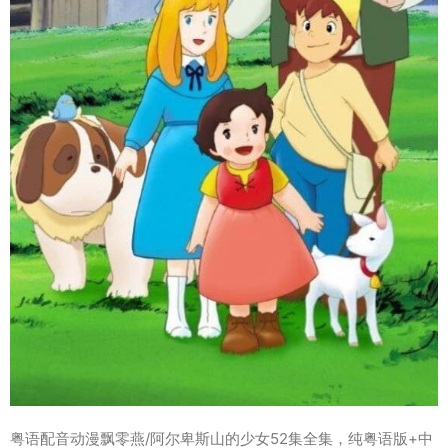
粤语配音动漫飘零燕/阿尔卑斯山的少女52集全集，纯粤语版+中