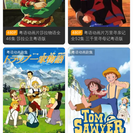
粤语动画片莎拉物语全
粤语动画片万里寻亲记
480P
480P
46集 莎拉公主粤语版
全52集 三千里寻母记粤语版
粤语动画剧集
粤语动画剧集