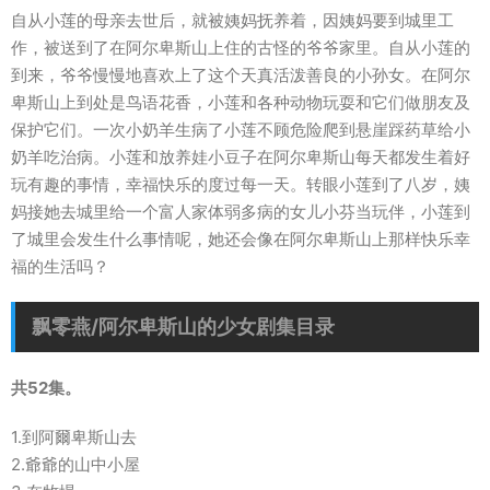
自从小莲的母亲去世后，就被姨妈抚养着，因姨妈要到城里工
作，被送到了在阿尔卑斯山上住的古怪的爷爷家里。自从小莲的
到来，爷爷慢慢地喜欢上了这个天真活泼善良的小孙女。在阿尔
卑斯山上到处是鸟语花香，小莲和各种动物玩耍和它们做朋友及
保护它们。一次小奶羊生病了小莲不顾危险爬到悬崖踩药草给小
奶羊吃治病。小莲和放养娃小豆子在阿尔卑斯山每天都发生着好
玩有趣的事情，幸福快乐的度过每一天。转眼小莲到了八岁，姨
妈接她去城里给一个富人家体弱多病的女儿小芬当玩伴，小莲到
了城里会发生什么事情呢，她还会像在阿尔卑斯山上那样快乐幸
福的生活吗？
飘零燕/阿尔卑斯山的少女剧集目录
共52集。
1.到阿爾卑斯山去
2.爺爺的山中小屋