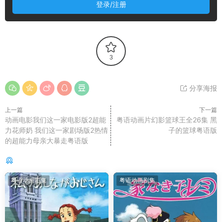
登录/注册
3
分享海报
上一篇
下一篇
动画电影我们这一家电影版2超能
粤语动画片幻影篮球王全26集 黑
力花师奶 我们这一家剧场版2热情
子的篮球粤语版
的超能力母亲大暴走粤语版
你可能还感兴趣的
粤语动画剧集
粤语动画剧集