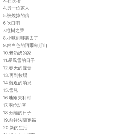
3.在牧場
4.另一位家人
5.被燒掉的信
6.吹口哨
7.樅樹之聲
8.小啾到哪裏去了
9.銀白色的阿爾卑斯山
10.老奶奶的家
11.暴風雪的日子
12.春天的聲音
13.再到牧場
14.難過的消息
15.雪兒
16.地爾夫利村
17.兩位訪客
18.分離的日子
19.前往法蘭克福
20.新的生活