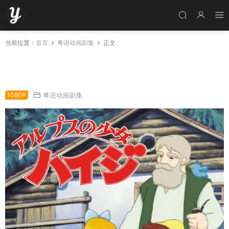
当前位置：
首页
粤语动画剧集
正文
粤语动画片飘零燕全52集 阿尔卑斯山的少女粤
语版
1080P
粤语动画剧集