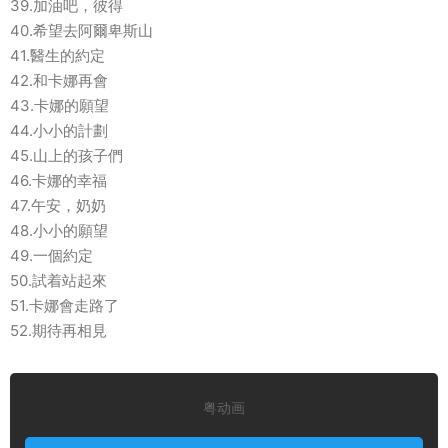
39.加油吧，彼得
40.希望去阿爾卑斯山
41.醫生的約定
42.和卡娜再會
43.卡娜的願望
44.小小的計劃
45.山上的孩子們
46.卡娜的幸福
47.午安，奶奶
48.小小的願望
49.一個約定
50.試着站起來
51.卡娜會走路了
52.期待再相見
粤动画