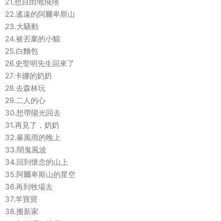
21.想自由地飛翔
22.遙遠的阿爾卑斯山
23.大騷動
24.被丟棄的小貓
25.白麵包
26.史聖明先生回來了
27.卡娜的奶奶
28.去森林玩
29.二人的心
30.想帶陽光回去
31.再見了，奶奶
32.暴風雨的晚上
33.鬧鬼風波
34.回到懷念的山上
35.阿爾卑斯山的星空
36.再到牧場去
37.羊寶寶
38.搬新家