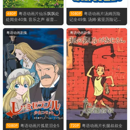
粤语动画片仙乐飘飘处
粤语动画片汤姆历险
480P
1080P
处闻全40集 音乐之声 崔普一
记全49集 汤姆·索亚历险记粤
家物语粤语版
语版
粤语动画剧集
粤语动画剧集
粤语动画片孤星泪全5
粤语动画片长腿叔叔全
1080P
720P