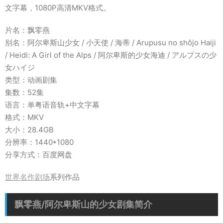
文字幕，1080P高清MKV格式。
片名：飘零燕
别名：阿尔卑斯山少女 / 小天使 / 海蒂 / Arupusu no shôjo Haiji
/ Heidi: A Girl of the Alps / 阿尔卑斯的少女海迪 / アルプスの少
女ハイジ
类型：动画剧集
集数：52集
语言：单粤语音轨+中文字幕
格式：MKV
大小：28.4GB
分辨率：1440*1080
分享方式：百度网盘
世界名作剧场
系列作品
飘零燕/阿尔卑斯山的少女剧集简介