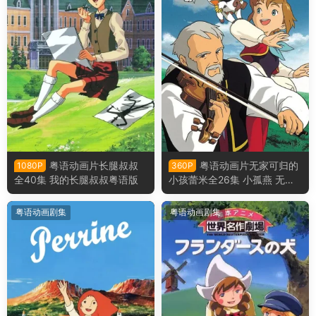
粤语动画片长腿叔叔
粤语动画片无家可归的
1080P
360P
全40集 我的长腿叔叔粤语版
小孩蕾米全26集 小孤燕 无家
可归的小孩粤语版
粤语动画剧集
粤语动画剧集