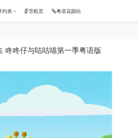
录列表
导航页
粤语花园站
集 咚咚仔与咕咕喵第一季粤语版