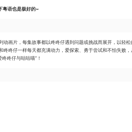
下粤语也是极好的~
列动画片，每集故事都以咚咚仔遇到问题或挑战而展开，以轻松
和咚咚仔一样每天都充满动力，爱探索、勇于尝试和不怕失败，
爱咚咚仔与咕咕喵”！