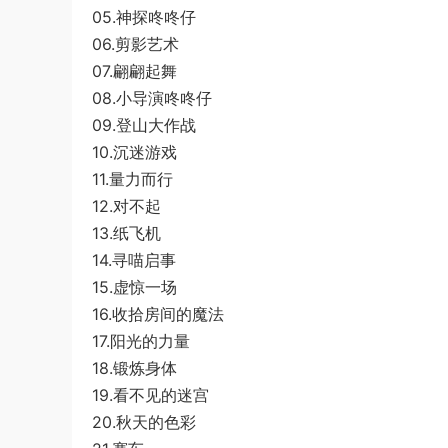
05.神探咚咚仔
06.剪影艺术
07.翩翩起舞
08.小导演咚咚仔
09.登山大作战
10.沉迷游戏
11.量力而行
12.对不起
13.纸飞机
14.寻喵启事
15.虚惊一场
16.收拾房间的魔法
17.阳光的力量
18.锻炼身体
19.看不见的迷宫
20.秋天的色彩