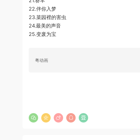
21.赛车
22.伴你入梦
23.菜园裡的害虫
24.最美的声音
25.变废为宝
粤动画