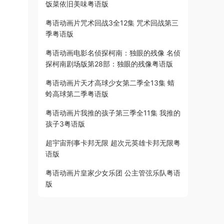
饭菜依旧美味粤语版
粤语动画片咒术回战3全12集 咒术回战第三
季粤语版
粤语动画电影名侦探柯南：独眼的残像 名侦
探柯南剧场版第28部：独眼的残像粤语版
粤语动画片天才高球少女第二季全13集 蜻
蛉高球第二季粤语版
粤语动画片我推的孩子第三季全11集 我推的
孩子3粤语版
超宇宙刑事卡邦无限 超次元英雄卡邦无限粤
语版
粤语动画片皇家少女乐团 公主管弦乐队粤语
版