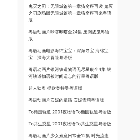
鬼灭之刃：无限城篇第一章猗窝座再袭 鬼灭
之刃剧场版无限城篇第一章猗窝座再来粤语
版
粤语动画片咔嗒咔嗒全24集 废渊战鬼粤语
版
粤语动画电影海绵宝宝：深海寻宝 海绵宝
宝：深海大冒险粤语版
粤语动画片银河铁道物语无尽星痕全4集 银
河铁道物语被时间遗忘的行星粤语版
超人狄奥 提欧奥特曼粤语版
粤语动画片安妮的童话 安妮雪莉粤语版
To椭圆轨道 2001夜物语To椭圆轨道粤语版
To共生惑星 2001夜物语To共生惑星粤语版
粤语动画片少女煮意日常全12集 时光流逝