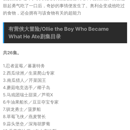
鼓起勇气吃了一口后，奇妙的事情便发生了。奥利会变成他吃过
的食物，还会拥有与该食物有关的超能力
有营侠大冒险/Ollie the Boy Who Became
What He Ate剧集目录
共26集。
1.忍者蓝莓／蕃薯特务
2.西瓜绿洲／生菜爬山专家
3.南瓜猎人／芹菜国王
4.蘑菇电竞选手／椰子岛
5.马戏团瑞士甜菜／芦荀X
6.牛油果船长／豆豆夺宝专家
7.驯龙勇士／菠萝船
8.草莓飞侠／燕麦警长
9.蒜头堡垒／深海胡萝葡