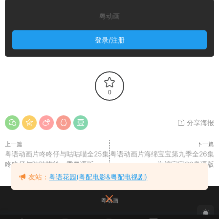
粤动画
登录/注册
0
分享海报
上一篇
下一篇
粤语动画片咚咚仔与咕咕喵全25集
粤语动画片海绵宝宝第九季全26集
咚咚仔与咕咕喵第一季粤语版
海绵宝宝S9粤语版
友站：
粤语花园(粤配电影&粤配电视剧)
粤动画