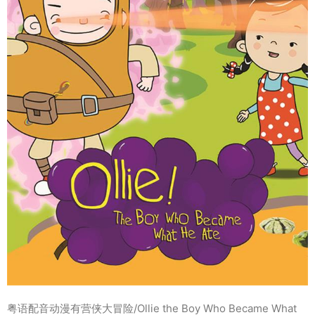
粤语配音动漫有营侠大冒险/Ollie the Boy Who Became What