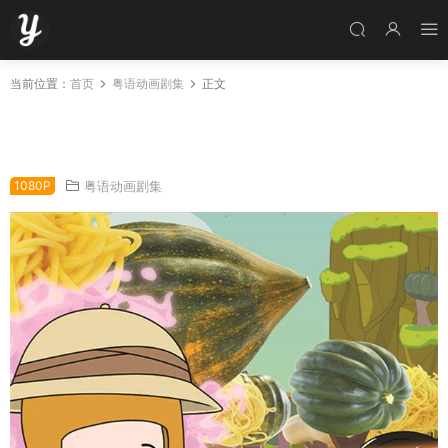
当前位置：
首页
粤语动画剧集
正文
粤语动画片有营侠大冒险全26集 Ollie the Boy
Who Became What He Ate粤语版
1080P
粤语动画剧集