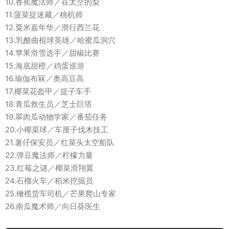
10.香蕉魔法师／在太空的梨
11.菠菜捉迷藏／桃机师
12.粟米嘉年华／滑行西兰花
13.乳酪曲棍球英雄／哈蜜瓜洞穴
14.苹果滑雪选手／甜椒比赛
15.海底甜橙／鸡蛋巡游
16.瑜伽布冧／奥高豆高
17.椰菜花盔甲／提子车手
18.青瓜救生员／芝士巨塔
19.翠肉瓜动物学家／番茄任务
20.小椰菜球／车厘子伐木技工
21.薯仔保安员／红菜头太空船队
22.弹豆魔法师／柠檬力量
23.红莓之谜／椰菜滑翔翼
24.石榴火车／稻米挖掘员
25.橄榄货车司机／芒果爬山专家
26.南瓜魔术师／向日葵医生