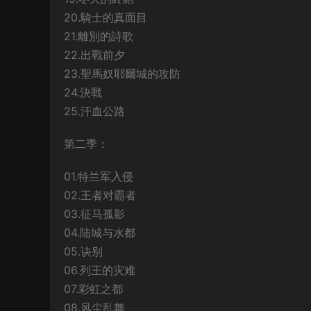
20.騎士的真面目
21.離別的詩歌
22.出戰前夕
23.聖馬奴耶爾城的攻防
24.決戰
25.汗血公路
第二季：
01.特兰军入侵
02.王者对霸者
03.征马孤影
04.陆城与水都
05.诀别
06.列王的灾难
07.彩虹之都
08.风尘乱舞