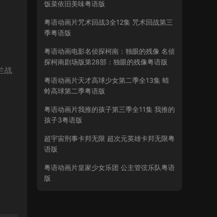
饭菜依旧美味粤语版
粤语动画片咒术回战3全12集 咒术回战第三
季粤语版
粤语动画电影名侦探柯南：独眼的残像 名侦
探柯南剧场版第28部：独眼的残像粤语版
斯兰战
粤语动画片天才高球少女第二季全13集 蜻
蛉高球第二季粤语版
粤语动画片我推的孩子第三季全11集 我推的
孩子3粤语版
超宇宙刑事卡邦无限 超次元英雄卡邦无限粤
语版
粤语动画片皇家少女乐团 公主管弦乐队粤语
版