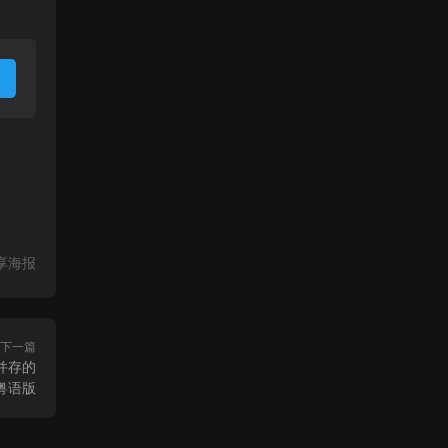
享海报
下一篇
并存的
粤语版