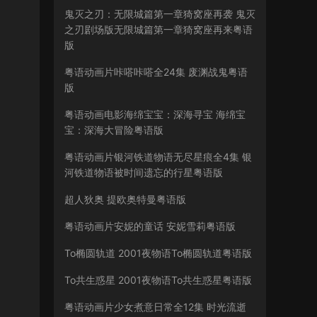
鬼灭之刃：无限城篇第一章猗窝座再袭 鬼灭
之刃剧场版无限城篇第一章猗窝座再来粤语
版
粤语动画片咔嗒咔嗒全24集 废渊战鬼粤语
版
粤语动画电影海绵宝宝：深海寻宝 海绵宝
宝：深海大冒险粤语版
粤语动画片银河铁道物语无尽星痕全4集 银
河铁道物语被时间遗忘的行星粤语版
超人狄奥 提欧奥特曼粤语版
粤语动画片安妮的童话 安妮雪莉粤语版
To椭圆轨道 2001夜物语To椭圆轨道粤语版
To共生惑星 2001夜物语To共生惑星粤语版
粤语动画片少女煮意日常全12集 时光流逝