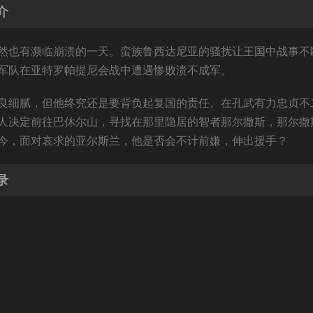
介
然也有濒临崩溃的一天。蛮族鲁西达尼亚的骚扰让王国中战事不
军队在亚特罗帕提尼会战中遭遇惨败溃不成军。
良细腻，但他终究还是要背负起复国的责任。在孔武有力忠贞不
人决定前往巴休尔山，寻找在那里隐居的智者那尔撒斯，那尔撒
今，面对哀求的亚尔斯兰，他是否会不计前嫌，伸出援手？
录