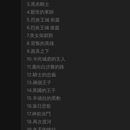
3.黑衣騎士
4.厭世的軍師
5.烈炎王城·前篇
6.烈炎王城·後篇
7.美女與群獸
8.背叛的英雄
9.面具之下
10.卡尚城砦的主人
11.邁向白沙雅的路
12.騎士的忠義
13.兩個王子
14.異國的王子
15.辛德拉的黑豹
16.落日悲歌
17.神前決鬥
18.再次渡河
19.冬天的終結