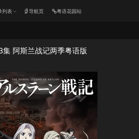
录列表
导航页
粤语花园站
3集 阿斯兰战记两季粤语版