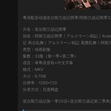
粤语配音动漫亚尔斯兰战记两季/阿斯兰战记两季33
片名：亚尔斯兰战记两季
别名：阿斯兰战记两季 / アルスラーン戦記 / Arsla
记 风尘乱舞 / アルスラーン戦記 風塵乱舞 / 阿
类型：动画剧集
集数：33集（第一季+第二季）
语言：单粤语音轨+中文字幕
格式：MKV
大小：9.7GB
分辨率：1280*720
分享方式：百度网盘
亚尔斯兰战记第一季25话+亚尔斯兰战记第二季风