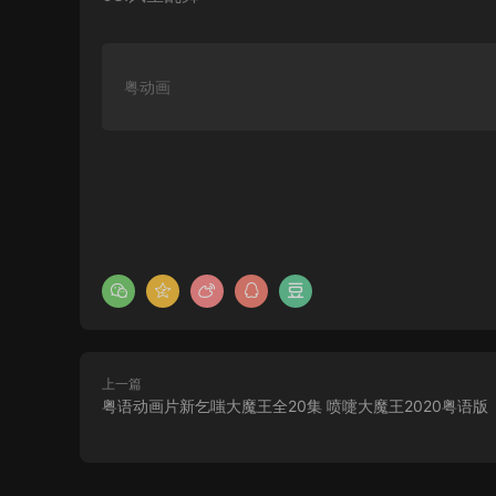
粤动画
上一篇
粤语动画片新乞嗤大魔王全20集 喷嚏大魔王2020粤语版