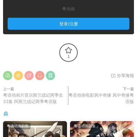
粤动画
登录/注册
1
分享海报
上一篇
下一篇
粤语动画片亚尔斯兰战记两季全
粤语动画电影风中奇缘 风中奇缘粤
33集 阿斯兰战记两季粤语版
语版
你可能还感兴趣的
粤语动画剧集
粤语动画剧集