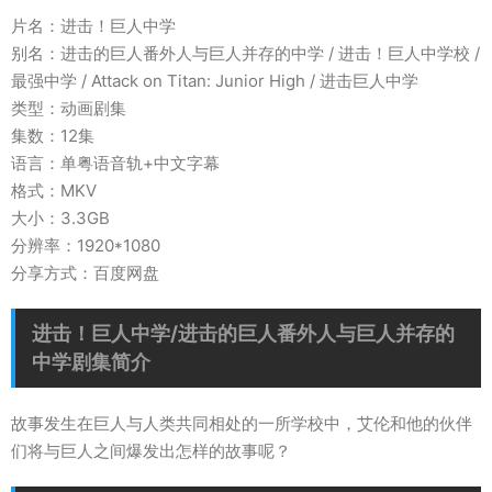
片名：进击！巨人中学
别名：进击的巨人番外人与巨人并存的中学 / 进击！巨人中学校 /
最强中学 / Attack on Titan: Junior High / 进击巨人中学
类型：动画剧集
集数：12集
语言：单粤语音轨+中文字幕
格式：MKV
大小：3.3GB
分辨率：1920*1080
分享方式：百度网盘
进击！巨人中学/进击的巨人番外人与巨人并存的
中学剧集简介
故事发生在巨人与人类共同相处的一所学校中，艾伦和他的伙伴
们将与巨人之间爆发出怎样的故事呢？