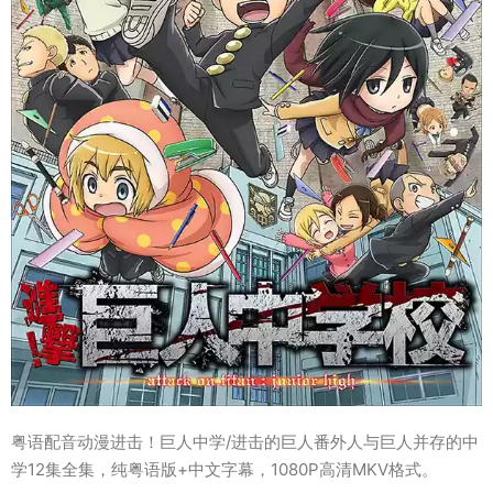
粤语配音动漫进击！巨人中学/进击的巨人番外人与巨人并存的中
学12集全集，纯粤语版+中文字幕，1080P高清MKV格式。