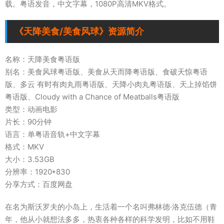
载。粤语发音，中文字幕，1080P高清MKV格式。
《天降美食/美食风球》资源简介
名称：天降美食粤语版
别名：美食风球粤语版、美食从天而降粤语版、食破天惊粤语
版、多云 有时有肉丸雨粤语版、天降小肉丸粤语版、天上掉馅饼
粤语版、Cloudy with a Chance of Meatballs粤语版
类型：动画电影
片长：90分钟
语言：单粤语音轨+中文字幕
格式：MKV
大小：3.53GB
分辨率：1920*830
分享方式：百度网盘
在名为斯沃罗夫的小岛上，生活着一个名叫弗林德·洛克伍德（青
年，他从小就想法多多，热衷各种各样的科学发明，比如不用鞋