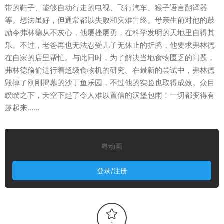
带的鞋子、能够自动行走的电视、飞行汽车、猴子语言翻译器
等。想法虽好，但通常都以失败和灾难告终。母亲生前对他的鼓
励令弗林德从不灰心，他屡挫屡勇，在科学发明的天地里自得其
乐。不过，老爸再也无法忍受儿子无休止的折腾，他要求弗林德
在自家的店里帮忙。与此同时，为了解决当地食物匮乏的问题，
弗林德偷偷进行着超级食物机的研究。在最新的尝试中，弗林德
毁掉了刚刚揭幕的沙丁鱼乐园，不过他的实验也取得成效。众目
睽睽之下，天空下起了令人难以置信的汉堡包雨！一切都变得有
趣起来……
粤动画
登录/注册