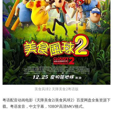
美食风球2 天降美食2粤语版
粤语配音动画电影《天降美食2/美食风球2》百度网盘全集资源下
载。粤语发音，中文字幕，1080P高清MKV格式。