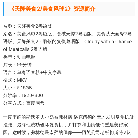
《天降美食2/美食风球2》资源简介
名称：天降美食2粤语版
别名：美食风球2粤语版、食破天惊2粤语版、美食从天而降2粤
语版、天降美食2：剩饭的复仇粤语版、Cloudy with a Chance
of Meatballs 2粤语版
类型：动画电影
片长：95分钟
语言：单粤语音轨+中文字幕
格式：MKV
大小：5.16GB
分辨率：1920*800
分享方式：百度网盘
一度平静的斯沃罗夫小岛被弗林德·洛克伍德的天才发明复食机所
摧毁。最终他成功破坏复食机，并打算和山姆他们重建美好家
园。这时候，弗林德最崇拜的偶像——丽芙公司老板切斯特V从