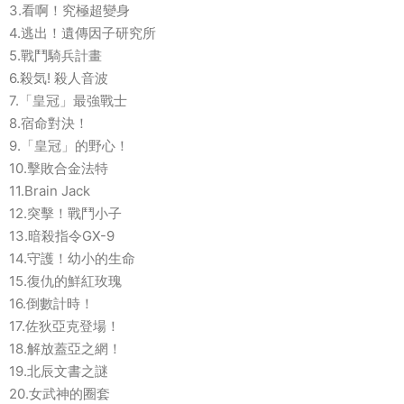
3.看啊！究極超變身
4.逃出！遺傳因子研究所
5.戰鬥騎兵計畫
6.殺気! 殺人音波
7.「皇冠」最強戰士
8.宿命對決！
9.「皇冠」的野心！
10.擊敗合金法特
11.Brain Jack
12.突擊！戰鬥小子
13.暗殺指令GX-9
14.守護！幼小的生命
15.復仇的鮮紅玫瑰
16.倒數計時！
17.佐狄亞克登場！
18.解放蓋亞之網！
19.北辰文書之謎
20.女武神的圈套