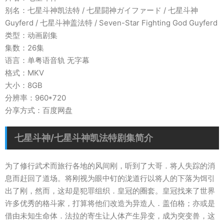
别名：七星斗神凯法特 / 七星闘神ガイファード / 七星斗神
Guyferd / 七星斗神盖法特 / Seven-Star Fighting God Guyferd
类型：动画剧集
集数：26集
语言：单粤语音轨 无字幕
格式：MKV
大小：8GB
分辨率：960*720
分享方式：百度网盘
七星斗神/七星斗神凯法特剧集简介
为了修行武术而旅行各地的风间刚，听到了大哥．将人失踪的消
息而赶回了道场。将刚视为眼中钉的泷道行以将人的下落为饵引
出了刚，然而，这却是犯罪组织．皇冠的圈套。皇冠找来了世界
许多优秀的格斗家，打算将他们改造为异造人．盖伯格；亦或是
借由未知生命体．法拉的寄生让人体产生异变，成为突变兽，这