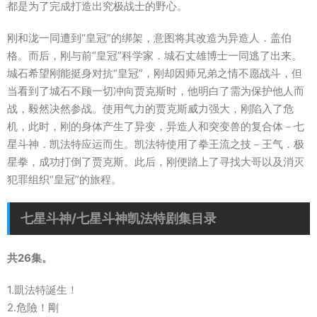
都是为了完成打造出究极战士的野心。
刚和泷一同遭到“皇冠”的绑架，意图将其改造为异造人．盖伯
格。而后，刚与前“皇冠”科学家．城石丈雄博士一同逃了出来。
城石希望刚能挺身对抗“皇冠”，刚却因师兄弟之情不愿战斗，但
当看到了城石不顾一切冲向贾克斯时，他明白了需为保护他人而
战，毅然决然参战。使用气力的贾克斯威力强大，刚陷入了危
机，此时，刚的身体产生了异变，异造人和突变兽的复合体－七
星斗神．凯法特应运而生。凯法特使用了拳王流之技－王气．极
星拳，成功打倒了贾克斯。此后，刚便踏上了寻找大哥以及消灭
犯罪组织“皇冠”的旅程。
七星斗神/七星斗神凯法特剧集目录
共26集。
1.凱法特誕生！
2.危險！剛