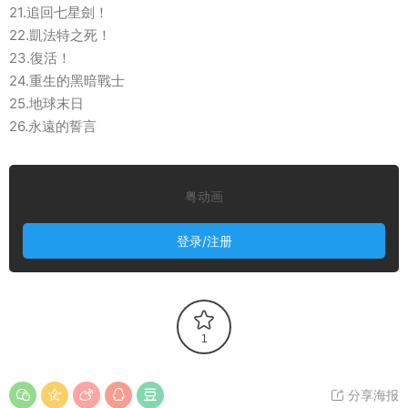
21.追回七星劍！
22.凱法特之死！
23.復活！
24.重生的黑暗戰士
25.地球末日
26.永遠的誓言
粤动画
登录/注册
1
分享海报