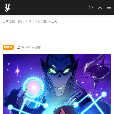
当前位置：
首页
粤语动画剧集
正文
粤语动画片SheRa之伊莎莉亚战记全52集 希瑞
与非凡的公主们粤语版
1080P
粤语动画剧集