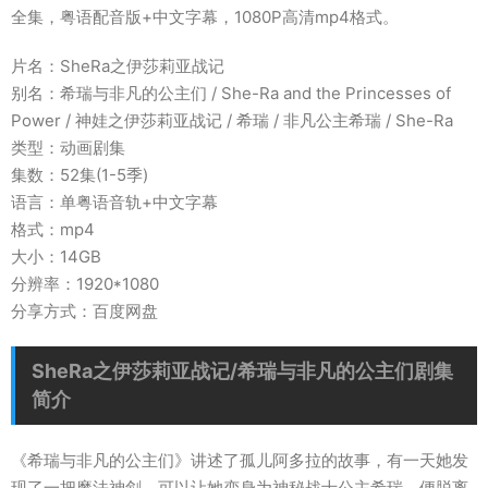
全集，粤语配音版+中文字幕，1080P高清mp4格式。
片名：SheRa之伊莎莉亚战记
别名：希瑞与非凡的公主们 / She-Ra and the Princesses of
Power / 神娃之伊莎莉亚战记 / 希瑞 / 非凡公主希瑞 / She-Ra
类型：动画剧集
集数：52集(1-5季)
语言：单粤语音轨+中文字幕
格式：mp4
大小：14GB
分辨率：1920*1080
分享方式：百度网盘
SheRa之伊莎莉亚战记/希瑞与非凡的公主们剧集
简介
《希瑞与非凡的公主们》讲述了孤儿阿多拉的故事，有一天她发
现了一把魔法神剑，可以让她变身为神秘战士公主希瑞，便脱离