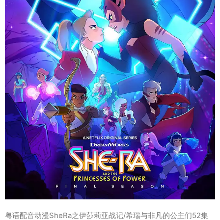
粤语配音动漫SheRa之伊莎莉亚战记/希瑞与非凡的公主们52集