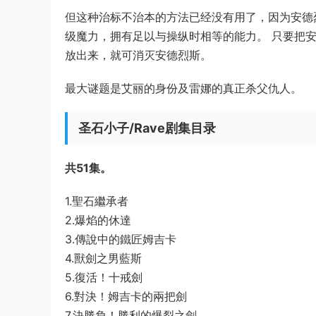
但这种治标不治本的方法已经没有用了，因为安德
级魔力，拥有足以与操纵时相等的能力。 只要把
放出来，就可消灭安德烈斯。
最大谜题是艾丽的身份及雷娜的真正杀父仇人。
圣石小子/Rave剧集目录
共51集。
1.聖石繼承者
2.爆焰的休達
3.傳說中的鐵匠姆吉卡
4.獸劍之男藍斯
5.復活！十戒劍
6.對決！姆吉卡的兩把劍
7.決勝負！勝利的爆裂之劍