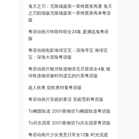
鬼灭之刃：无限城篇第一章猗窝座再袭 鬼灭
之刃剧场版无限城篇第一章猗窝座再来粤语
版
粤语动画片咔嗒咔嗒全24集 废渊战鬼粤语
版
粤语动画电影海绵宝宝：深海寻宝 海绵宝
宝：深海大冒险粤语版
粤语动画片银河铁道物语无尽星痕全4集 银
河铁道物语被时间遗忘的行星粤语版
超人狄奥 提欧奥特曼粤语版
粤语动画片安妮的童话 安妮雪莉粤语版
To椭圆轨道 2001夜物语To椭圆轨道粤语版
To共生惑星 2001夜物语To共生惑星粤语版
粤语动画片少女煮意日常全12集 时光流逝