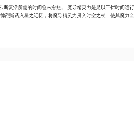
烈斯复活所需的时间愈来愈短。 魔导精灵力是足以干扰时间运
安德烈斯诱入星之记忆，将魔导精灵力贯入时空之杖，使其魔力