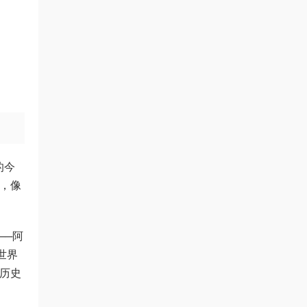
的今
到，像
──阿
世界
变历史