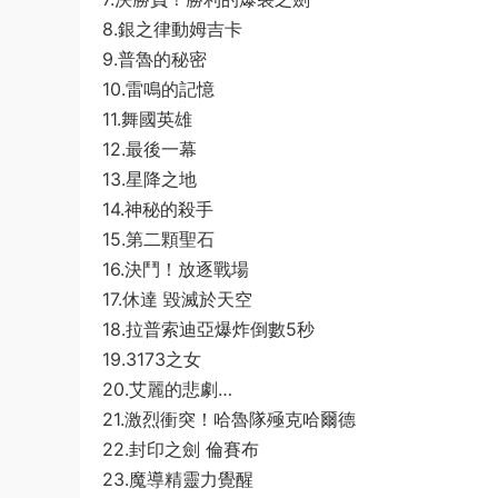
8.銀之律動姆吉卡
9.普魯的秘密
10.雷鳴的記憶
11.舞國英雄
12.最後一幕
13.星降之地
14.神秘的殺手
15.第二顆聖石
16.決鬥！放逐戰場
17.休達 毀滅於天空
18.拉普索迪亞爆炸倒數5秒
19.3173之女
20.艾麗的悲劇…
21.激烈衝突！哈魯隊殛克哈爾德
22.封印之劍 倫賽布
23.魔導精靈力覺醒