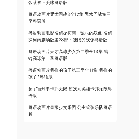
饭菜依旧美味粤语版
粤语动画片咒术回战3全12集 咒术回战第三
季粤语版
粤语动画电影名侦探柯南：独眼的残像 名侦
探柯南剧场版第28部：独眼的残像粤语版
粤语动画片天才高球少女第二季全13集 蜻
蛉高球第二季粤语版
粤语动画片我推的孩子第三季全11集 我推的
孩子3粤语版
超宇宙刑事卡邦无限 超次元英雄卡邦无限粤
语版
粤语动画片皇家少女乐团 公主管弦乐队粤语
版