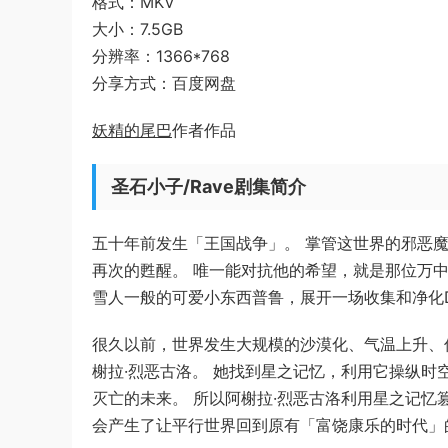
格式：MKV
大小：7.5GB
分辨率：1366*768
分享方式：百度网盘
妖精的尾巴
作者作品
圣石小子/Rave剧集简介
五十年前发生「王国战争」。 掌管这世界的邪恶魔石
再次的甦醒。 唯一能对抗他的希望，就是那位万中
雪人一般的可爱小东西普鲁，展开一场收集和净化
很久以前，世界发生大规模的沙漠化、气温上升、
榭拉·烈恶古洛。 她找到星之记忆，利用它操纵时
灭亡的未来。 所以阿榭拉·烈恶古洛利用星之记忆
会产生了让平行世界回到原有「富饶康乐的时代」