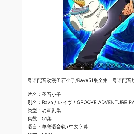
粤语配音动漫圣石小子/Rave51集全集，粤语配音
片名：圣石小子
别名：Rave / レイヴ / GROOVE ADVENTURE RAV
类型：动画剧集
集数：51集
语言：单粤语音轨+中文字幕