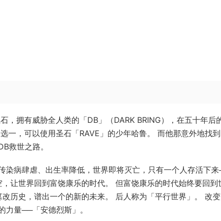
，拥有威胁全人类的「DB」（DARK BRING），在五十年后
选一，可以使用圣石「RAVE」的少年哈鲁。 而他那意外地找
DB救世之路。
传染病肆虐、出生率降低，世界即将灭亡，只有一个人存活下来
空，让世界回到富饶康乐的时代。 但富饶康乐的时代始终要回到
篡改历史，谱出一个的新的未来。 后人称为「平行世界」。 改
的力量──「安德烈斯」。