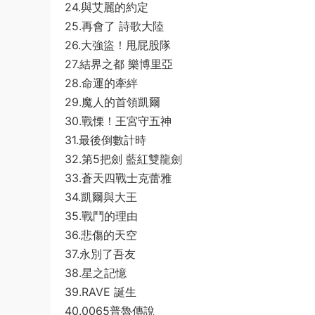
24.與艾麗的約定
25.再會了 詩歌大陸
26.大強盜！甩屁股隊
27.結界之都 樂博里亞
28.命運的牽絆
29.魔人的首領凱爾
30.戰慄！王宮守五神
31.最後倒數計時
32.第5把劍 藍紅雙龍劍
33.蒼天四戰士克蕾雅
34.凱爾與大王
35.戰鬥的理由
36.悲傷的天空
37.永別了吾友
38.星之記憶
39.RAVE 誕生
40.0065普魯傳說