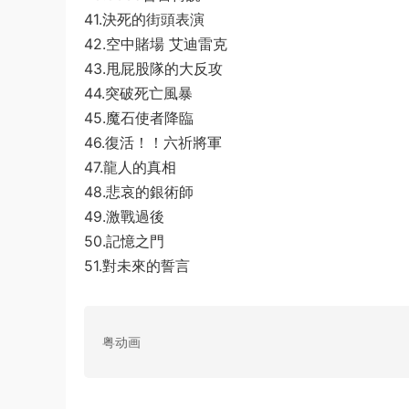
41.決死的街頭表演
42.空中賭場 艾迪雷克
43.甩屁股隊的大反攻
44.突破死亡風暴
45.魔石使者降臨
46.復活！！六祈將軍
47.龍人的真相
48.悲哀的銀術師
49.激戰過後
50.記憶之門
51.對未來的誓言
粤动画