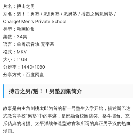
片名：搏击之男
别名：魁！！男塾 / 魁!!男塾 / 魁男塾 / 搏击之男魁男塾 /
Charge! Men's Private School
类型：动画剧集
集数：34集
语言：单粤语音轨 无字幕
格式：MKV
大小：11GB
分辨率：1440*1080
分享方式：百度网盘
搏击之男/魁！！男塾剧集简介
故事是由主角剑桃太郎为首的新一号塾生入学开始，描述斯巴达
式教育学校“男塾”中的事迹，是部融合校园搞笑、格斗擂台、充
斥伪典的考据、太平洋战争造型教官和所谓的真正男子汉的热血
漫画。