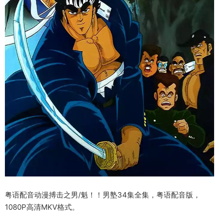
粤语配音动漫搏击之男/魁！！男塾34集全集，粤语配音版，
1080P高清MKV格式。