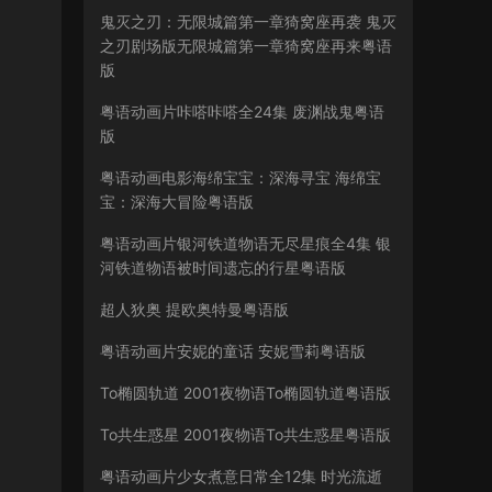
鬼灭之刃：无限城篇第一章猗窝座再袭 鬼灭
之刃剧场版无限城篇第一章猗窝座再来粤语
版
粤语动画片咔嗒咔嗒全24集 废渊战鬼粤语
版
粤语动画电影海绵宝宝：深海寻宝 海绵宝
宝：深海大冒险粤语版
粤语动画片银河铁道物语无尽星痕全4集 银
河铁道物语被时间遗忘的行星粤语版
超人狄奥 提欧奥特曼粤语版
粤语动画片安妮的童话 安妮雪莉粤语版
To椭圆轨道 2001夜物语To椭圆轨道粤语版
To共生惑星 2001夜物语To共生惑星粤语版
粤语动画片少女煮意日常全12集 时光流逝