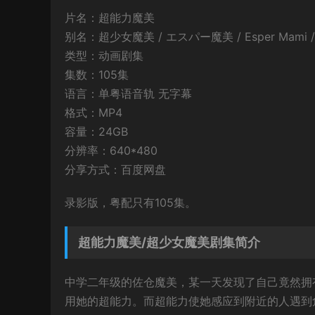
片名：超能力魔美
别名：超少女魔美 / エスパー魔美 / Esper Mami / Ma
类型：动画剧集
集数：105集
语言：单粤语音轨 无字幕
格式：MP4
容量：24GB
分辨率：640*480
分享方式：百度网盘
录影版，粤配只有105集。
超能力魔美/超少女魔美剧集简介
中学二年级的佐仓魔美，某一天发现了自己竟然拥
用她的超能力。而超能力使她感应到附近的人遇到