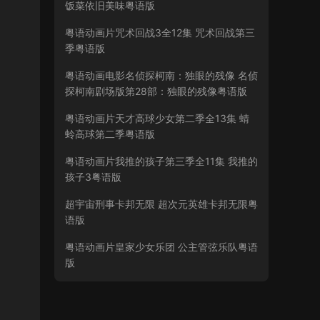
饭菜依旧美味粤语版
粤语动画片咒术回战3全12集 咒术回战第三
季粤语版
粤语动画电影名侦探柯南：独眼的残像 名侦
探柯南剧场版第28部：独眼的残像粤语版
粤语动画片天才高球少女第二季全13集 蜻
蛉高球第二季粤语版
粤语动画片我推的孩子第三季全11集 我推的
孩子3粤语版
超宇宙刑事卡邦无限 超次元英雄卡邦无限粤
语版
粤语动画片皇家少女乐团 公主管弦乐队粤语
版