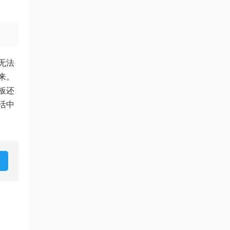
无法
来。
板还
活中