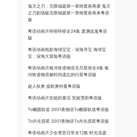
鬼灭之刃：无限城篇第一章猗窝座再袭 鬼灭
之刃剧场版无限城篇第一章猗窝座再来粤语
版
粤语动画片咔嗒咔嗒全24集 废渊战鬼粤语
版
粤语动画电影海绵宝宝：深海寻宝 海绵宝
宝：深海大冒险粤语版
粤语动画片银河铁道物语无尽星痕全4集 银
河铁道物语被时间遗忘的行星粤语版
超人狄奥 提欧奥特曼粤语版
粤语动画片安妮的童话 安妮雪莉粤语版
To椭圆轨道 2001夜物语To椭圆轨道粤语版
To共生惑星 2001夜物语To共生惑星粤语版
粤语动画片少女煮意日常全12集 时光流逝