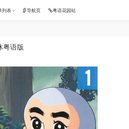
录列表
导航页
粤语花园站
休粤语版