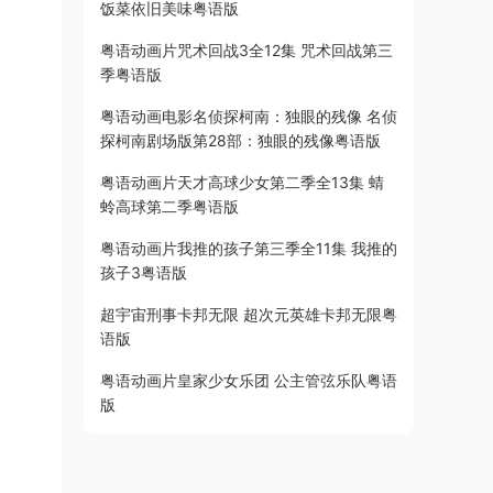
饭菜依旧美味粤语版
粤语动画片咒术回战3全12集 咒术回战第三
季粤语版
粤语动画电影名侦探柯南：独眼的残像 名侦
探柯南剧场版第28部：独眼的残像粤语版
粤语动画片天才高球少女第二季全13集 蜻
蛉高球第二季粤语版
粤语动画片我推的孩子第三季全11集 我推的
孩子3粤语版
超宇宙刑事卡邦无限 超次元英雄卡邦无限粤
语版
粤语动画片皇家少女乐团 公主管弦乐队粤语
版