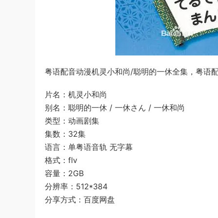
粤语配音动漫机灵小和尚/聪明的一休全集，粤语配音
片名：机灵小和尚
别名：聪明的一休 / 一休さん / 一休和尚
类型：动画剧集
集数：32集
语言：单粤语音轨 无字幕
格式：flv
容量：2GB
分辨率：512*384
分享方式：百度网盘