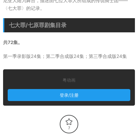
尼亚大陆为舞台，描述由七位大罪人所组成的传说骑士团——
〈七大罪〉的记录。
七大罪/七原罪剧集目录
共72集。
第一季录影版24集；第二季合成版24集；第三季合成版24集
粤动画
登录/注册
7