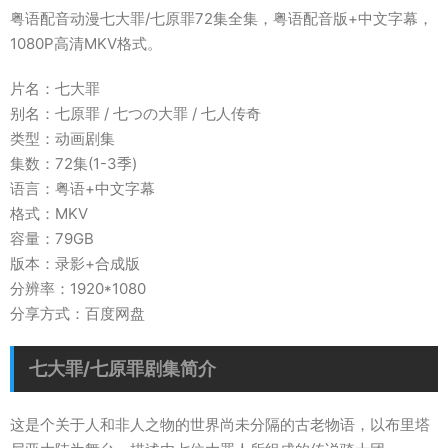
粤语配音动漫七大罪/七原罪72集全集，粤语配音版+中文字幕，
1080P高清MKV格式。
片名：七大罪
别名：七原罪 / 七つの大罪 / 七人传奇
类型：动画剧集
集数：72集(1-3季)
语言：粤语+中文字幕
格式：MKV
容量：79GB
版本：录影+合成版
分辨率：1920*1080
分享方式：百度网盘
七大罪/七原罪剧集简介
这是个关于人和非人之物的世界尚未分隔的古老物语，以布里塔