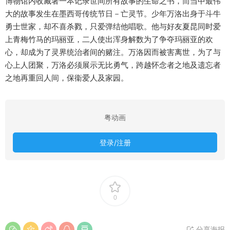
博物馆内收藏著一本记录世间所有故事的生命之书，而当中最伟
大的故事发生在墨西哥传统节日－亡灵节。少年万洛出身于斗牛
勇士世家，却不喜杀戮，只爱弹结他唱歌。他与好友夏昆同时爱
上青梅竹马的玛丽亚，二人使出浑身解数为了争夺玛丽亚的欢
心，却成为了灵界统治者间的赌注。万洛因而被害离世，为了与
心上人团聚，万洛必须展示无比勇气，跨越怀念者之地及遗忘者
之地再重回人间，保衞爱人及家园。
粤动画
登录/注册
0
分享海报