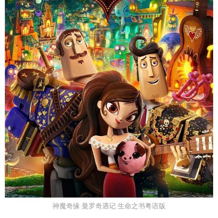
神魔奇缘 曼罗奇遇记 生命之书粤语版