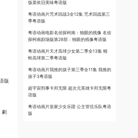
饭菜依旧美味粤语版
粤语动画片咒术回战3全12集 咒术回战第三
季粤语版
粤语动画电影名侦探柯南：独眼的残像 名侦
探柯南剧场版第28部：独眼的残像粤语版
粤语动画片天才高球少女第二季全13集 蜻
蛉高球第二季粤语版
粤语动画片我推的孩子第三季全11集 我推的
孩子3粤语版
粤语版
超宇宙刑事卡邦无限 超次元英雄卡邦无限粤
语版
粤语动画片皇家少女乐团 公主管弦乐队粤语
 劇
版