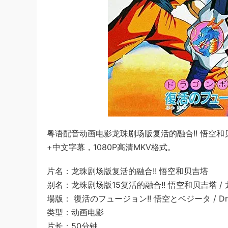
粤语配音动画电影龙珠剧场版复活的融合!! 悟空和
+中文字幕，1080P高清MKV格式。
片名：龙珠剧场版复活的融合!! 悟空和贝吉塔
别名：龙珠剧场版15复活的融合!! 悟空和贝吉塔 / 
場版： 復活のフュージョン!! 悟空とベジータ / Drago
类型：动画电影
片长：50分钟