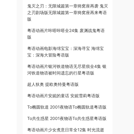
鬼灭之刃：无限城篇第一章猗窝座再袭 鬼灭
之刃剧场版无限城篇第一章猗窝座再来粤语
版
粤语动画片咔嗒咔嗒全24集 废渊战鬼粤语
版
粤语动画电影海绵宝宝：深海寻宝 海绵宝
宝：深海大冒险粤语版
粤语动画片银河铁道物语无尽星痕全4集 银
河铁道物语被时间遗忘的行星粤语版
超人狄奥 提欧奥特曼粤语版
粤语动画片安妮的童话 安妮雪莉粤语版
To椭圆轨道 2001夜物语To椭圆轨道粤语版
To共生惑星 2001夜物语To共生惑星粤语版
粤语动画片少女煮意日常全12集 时光流逝