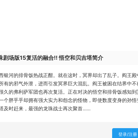
珠剧场版15复活的融合!! 悟空和贝吉塔简介
西银河的排骨饭热战正酣。就在这时，冥界却出了乱子。阎王殿
所有的邪气外泄，进而引发冥界巨大混乱。阎王被困在结界中不
很久的弗利萨军团也再次复活。正在对决的悟空和排骨饭感知到
一个胖乎乎却拥有强大实力和怨念的怪物，即使数度变身的孙悟
塔及时赶来，最强的龙珠战士再次聚首……
登录/注册