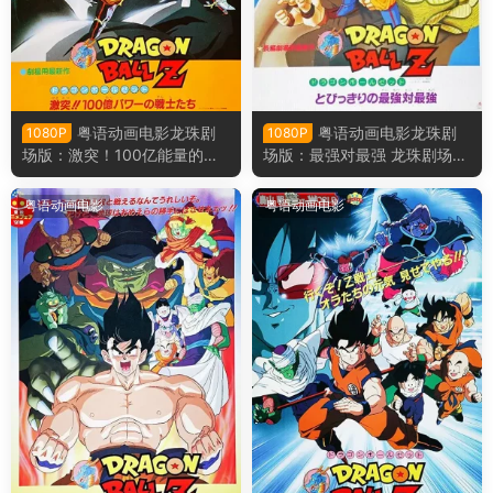
粤语动画电影龙珠剧
粤语动画电影龙珠剧
1080P
1080P
场版：激突！100亿能量的战
场版：最强对最强 龙珠剧场版
士们 龙珠剧场版9激突！100
8最强对最强粤语版
亿能量的战士们粤语版
粤语动画电影
粤语动画电影