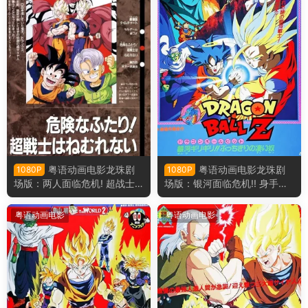
粤语动画电影龙珠剧
粤语动画电影龙珠剧
1080P
1080P
场版：两人面临危机! 超战士
场版：银河面临危机!! 身手不
难以成眠 龙珠剧场版13两人面
凡的高手!! 龙珠剧场版12银河
临危机! 超战士难以成眠粤语
面临危机!! 身手不凡的高手!!粤
粤语动画电影
粤语动画电影
版
语版