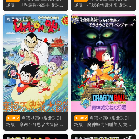
场版：世界最强的高手 龙珠剧
场版：把我的悟饭还来 龙珠剧
场版5世界最强的高手粤语版
场版4把我的悟饭还来粤语版
粤语动画电影
粤语动画电影
粤语动画电影龙珠剧
粤语动画电影龙珠剧
1080P
1080P
场版：摩诃不可思议大冒险 龙
场版：魔神城内的睡美人 龙珠
珠剧场版3摩诃不可思议大冒
剧场版2魔神城内的睡美人粤
险粤语版
语版
粤语动画电影
粤语动画电影