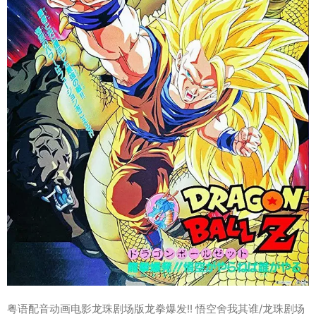
粤语配音动画电影龙珠剧场版龙拳爆发!! 悟空舍我其谁/龙珠剧场