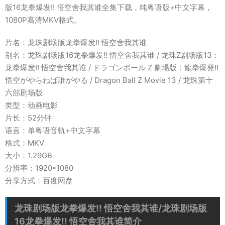
版16龙拳爆发!! 悟空舍我其谁全集下载，纯粤语版+中文字幕，
1080P高清MKV格式。
片名：龙珠剧场版龙拳爆发!! 悟空舍我其谁
别名：龙珠剧场版16龙拳爆发!! 悟空舍我其谁 / 龙珠Z剧场版13：
龙拳爆发!! 悟空舍我其谁 / ドラゴンボール Z 劇場版：龍拳爆発!!
悟空がやらねば誰がやる / Dragon Ball Z Movie 13 / 龙珠第十
六部剧场版
类型：动画电影
片长：52分钟
语言：单粤语音轨+中文字幕
格式：MKV
大小：1.29GB
分辨率：1920*1080
分享方式：百度网盘
龙珠剧场版龙拳爆发!! 悟空舍我其谁/龙珠剧场版
16龙拳爆发!! 悟空舍我其谁简介