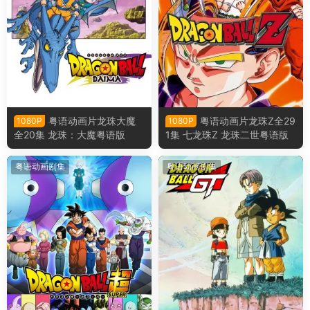
粤语动画片龙珠大魔
粤语动画片龙珠Z全29
1080P
1080P
全20集 龙珠：大魔粤语版
1集 七龙珠Z 龙珠二世粤语版
粤语动画剧集
粤语动画剧集