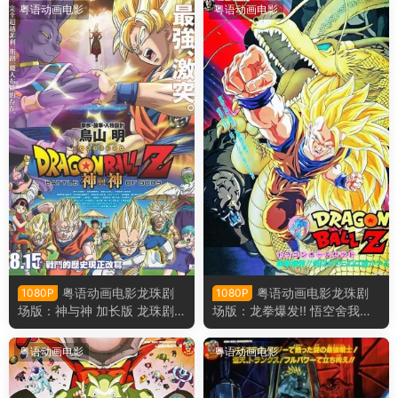
粤语动画电影
粤语动画电影
粤语动画电影龙珠剧
粤语动画电影龙珠剧
1080P
1080P
场版：神与神 加长版 龙珠剧
场版：龙拳爆发!! 悟空舍我其
场版18神与神粤语版
谁 龙珠剧场版16龙拳爆发!! 悟
空舍我其谁粤语版
粤语动画电影
粤语动画电影