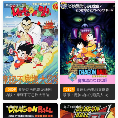
粤语动画电影
粤语动画电影
粤语动画电影龙珠剧
粤语动画电影龙珠剧
1080P
1080P
场版：摩诃不可思议大冒险 龙
场版：魔神城内的睡美人 龙珠
珠剧场版3摩诃不可思议大冒
剧场版2魔神城内的睡美人粤
险粤语版
语版
粤语动画电影
粤语动画电影