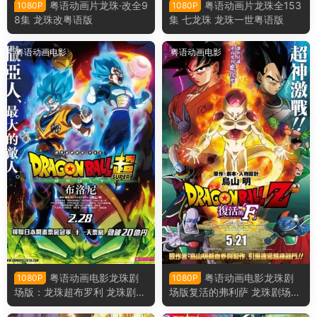
粤语动画片龙珠·改全9
粤语动画片龙珠全153
1080P
1080P
8集 龙珠改粤语版
集 七龙珠 龙珠一世粤语版
粤语动画电影
粤语动画电影
粤语动画电影龙珠剧
粤语动画电影龙珠剧
1080P
1080P
场版：龙珠超布罗利 龙珠剧场
场版复活的弗利萨 龙珠剧场版
版20龙珠超布罗利粤语版
19复活的弗利萨粤语版