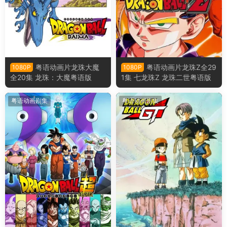
粤语动画片龙珠大魔
粤语动画片龙珠Z全29
1080P
1080P
全20集 龙珠：大魔粤语版
1集 七龙珠Z 龙珠二世粤语版
粤语动画剧集
粤语动画剧集