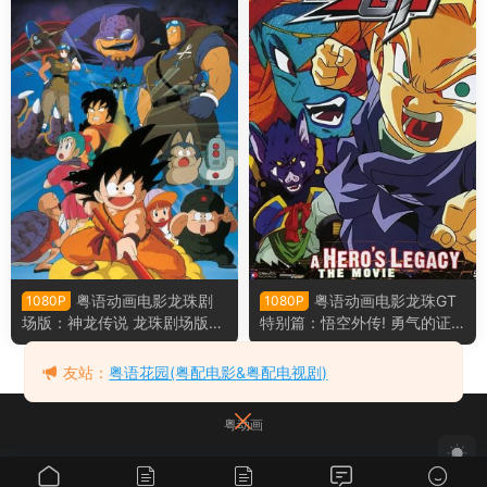
粤语动画电影龙珠剧
粤语动画电影龙珠GT
1080P
1080P
场版：神龙传说 龙珠剧场版1
特别篇：悟空外传! 勇气的证
神龙传说粤语版
明四星珠 DragonBall GT TV S
pecial粤语版
友站：
粤语花园(粤配电影&粤配电视剧)
粤动画