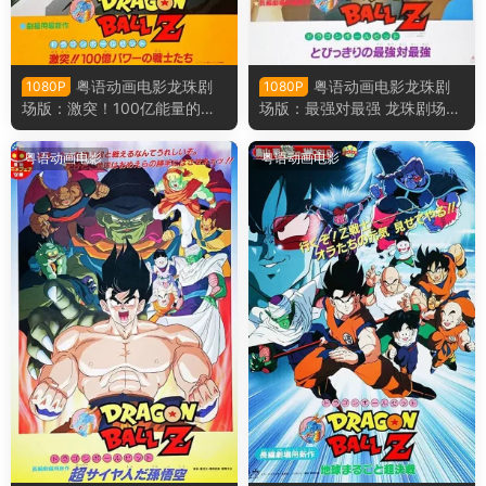
粤语动画电影龙珠剧
粤语动画电影龙珠剧
1080P
1080P
场版：激突！100亿能量的战
场版：最强对最强 龙珠剧场版
士们 龙珠剧场版9激突！100
8最强对最强粤语版
亿能量的战士们粤语版
粤语动画电影
粤语动画电影