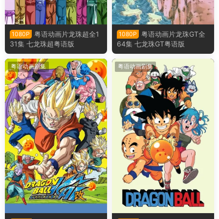
粤语动画片龙珠超全1
粤语动画片龙珠GT全
1080P
1080P
31集 七龙珠超粤语版
64集 七龙珠GT粤语版
粤语动画剧集
粤语动画剧集