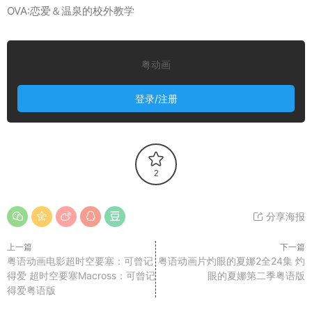
OVA:恋爱＆温泉的校外教学
粤动画
登录/注册
2
分享海报
上一篇
下一篇
粤语动画电影超时空要塞：可曾记
粤语动画片灼眼的夏娜2全24集 灼
得爱 超时空要塞Macross：可曾记
眼的夏娜第二季粤语版
得爱粤语版