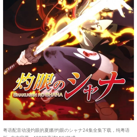
粤语配音动漫灼眼的夏娜/灼眼のシャナ24集全集下载，纯粤语