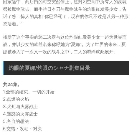
回家途中，商店街的时空突然停止，这封闭空间中所有人的灵魂
都被魔物吸去。而手持日本刀与魔物战斗的灼眼红发美少女，告
诉了悠二惊人的真相“你已经死了，现在的你只不过是以另一种形
态活着。”
接受了这个事实的悠二决定与这位灼眼红发美少女一起为世界而
战，并以少女的武器名来称呼她为“夏娜”。为了世界的未来，夏
娜被卷入了一次又一次的战斗之中，二人的羁绊就此展开。
灼眼的夏娜/灼眼のシャナ剧集目录
共24集。
1.全部的结束、一切的开始
2.点燃的火焰
3.火炬与火雾战士
4.迷惑的火雾战士
5.各自的想法
6.交错・发动・对决