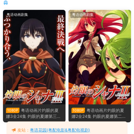
你可能还感兴趣的
粤语动画剧集
粤语动画剧集
粤语动画片灼眼的夏
粤语动画片灼眼的夏
1080P
1080P
娜3全24集 灼眼的夏娜第三季
娜2全24集 灼眼的夏娜第二季
粤语版
粤语版
友站：
粤语花园(粤配电影&粤配电视剧)