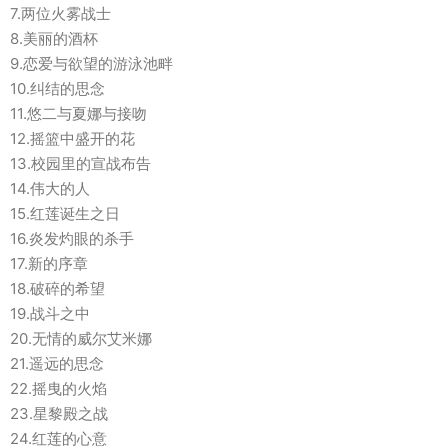
7.两位火雾战士
8.美丽的酒杯
9.恋爱与欲望的游泳池畔
10.纠结的思念
11.悠二与夏娜与接吻
12.摇篮中盛开的花
13.校园里的宣战布告
14.伟大的人
15.红莲诞生之日
16.炎发灼眼的杀手
17.新的序章
18.破碎的希望
19.战斗之中
20.无情的威尔艾米娜
21.遥远的思念
22.摇曳的火焰
23.星黎殿之战
24.红莲的心意