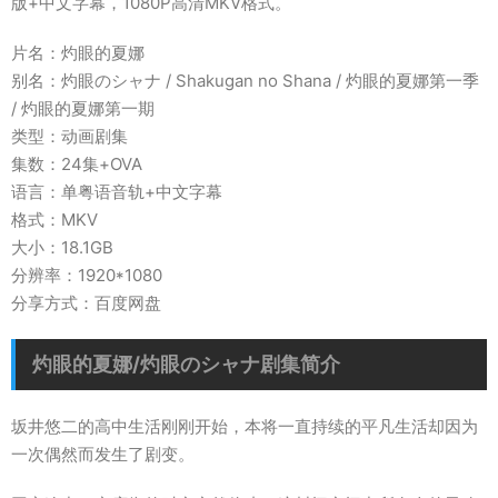
版+中文字幕，1080P高清MKV格式。
片名：灼眼的夏娜
别名：灼眼のシャナ / Shakugan no Shana / 灼眼的夏娜第一季
/ 灼眼的夏娜第一期
类型：动画剧集
集数：24集+OVA
语言：单粤语音轨+中文字幕
格式：MKV
大小：18.1GB
分辨率：1920*1080
分享方式：百度网盘
灼眼的夏娜/灼眼のシャナ剧集简介
坂井悠二的高中生活刚刚开始，本将一直持续的平凡生活却因为
一次偶然而发生了剧变。