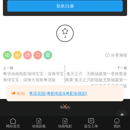
登录/注册
4
分享海报
上一篇
下一篇
粤语动画电影海绵宝宝：深海寻宝
鬼灭之刃：无限城篇第一章猗窝座
海绵宝宝：深海大冒险粤语版
再袭 鬼灭之刃剧场版无限城篇第一
章猗窝座再来粤语版
友站：
粤语花园(粤配电影&粤配电视剧)
粤动画
网站首页
动画剧集
动画电影
提交工单
我的