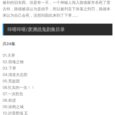
修补的旧东西。但是有一天，一个神秘人闯入路德家并杀死了雷
古特，路德被误认为是凶手，所以被判丢下奈落之刑罚，路德本
来以为自己会死，没想到因此来到了下界……
咔嗒咔嗒/废渊战鬼剧集目录
共24集
01.天界
02.宿魂之物
03.下界
04.清道夫总部
05.荒盗团
06.扎实的一击！！
07.一决胜负
08.前进
09.涂鸦之城
10.沙漠禁域 五