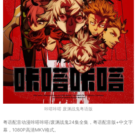
咔嗒咔嗒 废渊战鬼粤语版
粤语配音动漫咔嗒咔嗒/废渊战鬼24集全集，粤语配音版+中文字
幕，1080P高清MKV格式。