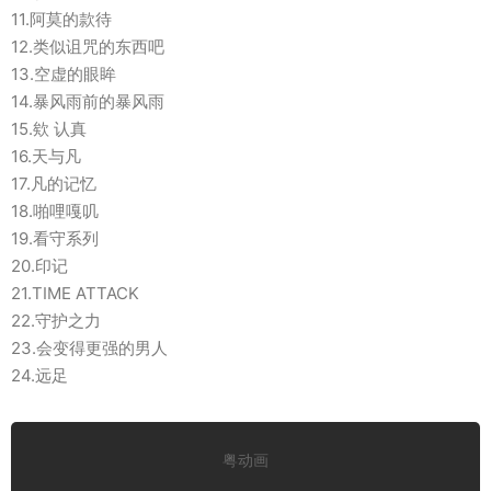
11.阿莫的款待
12.类似诅咒的东西吧
13.空虚的眼眸
14.暴风雨前的暴风雨
15.欸 认真
16.天与凡
17.凡的记忆
18.啪哩嘎叽
19.看守系列
20.印记
21.TIME ATTACK
22.守护之力
23.会变得更强的男人
24.远足
粤动画