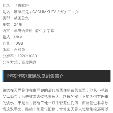
片名：咔嗒咔嗒
别名：废渊战鬼 / GACHIAKUTA / ガチアクタ
类型：动画剧集
集数：24集
语言：单粤语音轨+软中文字幕
格式：MKV
容量：16GB
版本：合成版
分辨率：1920*1080
分享方式：百度网盘
咔嗒咔嗒/废渊战鬼剧集简介
路德在天界是住在由罪犯的后代所居住的贫民窟里，他从小就被
父母抛弃，后来被雷古特抚养长大。路德的双手不知为何有严重
的烧伤，于是雷古德给了他一双手套遮住伤痕，而路德也非常珍
惜这双手套。路德非常爱惜旧物，常常去天界人垃圾堆捡还可以