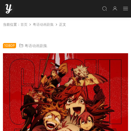
当前位置：
首页
粤语动画剧集
正文
粤语动画片咔嗒咔嗒全24集 废渊战鬼粤语版
1080P
粤语动画剧集