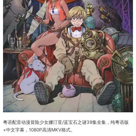
粤语配音动漫冒险少女娜汀亚/蓝宝石之谜39集全集，纯粤语版
+中文字幕，1080P高清MKV格式。