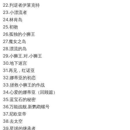
22.判逆者伊莱克特
23.小漂流者
24.林肯岛
25.初吻
26.孤独的小狮王
27.魔女之岛
28.漂流的岛
29.小狮王.对.小狮王
30.地下迷宫
31.再见，红诺亚
32.娜蒂亚的初恋
33.拯救小狮王的作战
34.心爱的娜蒂亚（回顾篇）
35.蓝宝石的秘密
36.万能战舰.新鹦鹉螺号
37.尼欧皇帝
38.去太空
39.星球的继承者