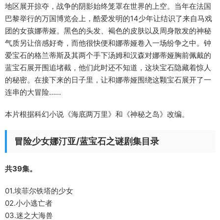
地区展开掠夺，战争的阴影始终笼罩在世界的上空。当年在法国
巴黎举行的万国博览会上，酷爱发明的14少年让结识了来自马戏
团的女孩娜蒂娅。黑色的头发、褐色的皮肤以及周身散发的神秘
气质另让倍感好奇，而他很快便和娜蒂娅卷入一场纷争之中。钟
爱宝石的格兰蒂斯及其两个手下汤姆和汉森对娜蒂娅胸前佩戴的
蓝宝石展开围追堵截，他们此时还不知道，这块宝石隐藏着惊人
的秘密。在接下来的日子里，让和娜蒂娅围绕这颗宝石展开了一
连串的大冒险……
本片根据科幻小说《海底两万里》和《神秘之岛》改编。
冒险少女娜汀亚/蓝宝石之谜剧集目录
共39集。
01.埃菲尔铁塔的少女
02.小小逃亡者
03.迷之大海兽