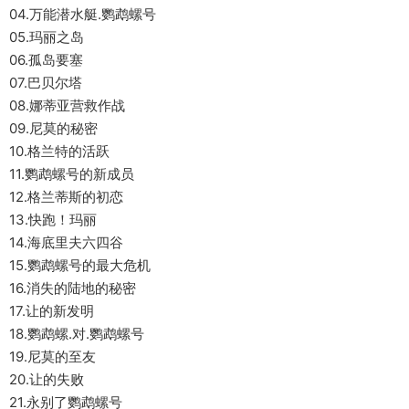
04.万能潜水艇.鹦鹉螺号
05.玛丽之岛
06.孤岛要塞
07.巴贝尔塔
08.娜蒂亚营救作战
09.尼莫的秘密
10.格兰特的活跃
11.鹦鹉螺号的新成员
12.格兰蒂斯的初恋
13.快跑！玛丽
14.海底里夫六四谷
15.鹦鹉螺号的最大危机
16.消失的陆地的秘密
17.让的新发明
18.鹦鹉螺.对.鹦鹉螺号
19.尼莫的至友
20.让的失败
21.永别了鹦鹉螺号