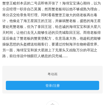
蟹堡王毗邻本店的二号店即将开张了！海绵宝宝满心期待，以为
分店经理一职非自己莫属，然而蟹老板却以他不够成熟为理由，
将分店交给章鱼哥打理。同时看着蟹堡王做大的痞老板再出毒
计，他偷走了海王星国王的王冠，并嫁祸蟹老板，盛怒的海王星
要处死蟹老板，但为了拿回王冠，给忠诚的海绵宝宝和派大星六
天时间，让他们去无人能够生还的贝壳城取回王冠。而痞老板得
逞后偷走了蟹老板的蟹黄堡配方，生意迅速大热，他趁机把能够
操纵思想的头盔赠送给顾客们，要通过控制海洋生物称霸世界。
另一面，海绵宝宝和派大星踏上了无厘头又凶险万分的寻冠之
路，前往传说中独眼巨人栖息的贝壳城……
粤动画
登录/注册