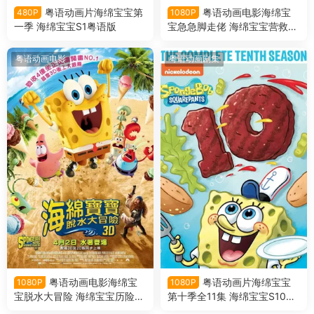
粤语动画片海绵宝宝第
粤语动画电影海绵宝
480P
1080P
一季 海绵宝宝S1粤语版
宝急急脚走佬 海绵宝宝营救大
冒险粤语版
粤语动画电影
粤语动画剧集
粤语动画电影海绵宝
粤语动画片海绵宝宝
1080P
1080P
宝脱水大冒险 海绵宝宝历险记
第十季全11集 海绵宝宝S10粤
海绵出水粤语版
语版