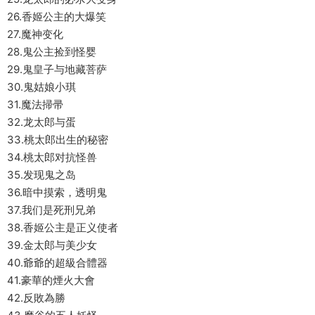
26.香姬公主的大爆笑
27.魔神变化
28.鬼公主捡到怪婴
29.鬼皇子与地藏菩萨
30.鬼姑娘小琪
31.魔法掃帚
32.龙太郎与蛋
33.桃太郎出生的秘密
34.桃太郎对抗怪兽
35.发现鬼之岛
36.暗中摸索，透明鬼
37.我们是死刑兄弟
38.香姬公主是正义使者
39.金太郎与美少女
40.爺爺的超級合體器
41.豪華的煙火大會
42.反敗為勝