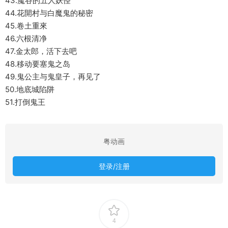
43.魔谷的五人妖怪
44.花開村与白魔鬼的秘密
45.卷土重來
46.六根清净
47.金太郎，活下去吧
48.移动要塞鬼之岛
49.鬼公主与鬼皇子，再见了
50.地底城陷阱
51.打倒鬼王
粤动画
登录/注册
4