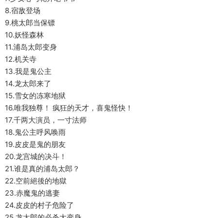
8.宿敌登场
9.桃太郎当保镖
10.妖怪森林
11.浦岛太郎变身
12.机关寺
13.我是鬼公主
14.龙太郎来了
15.雪女的冻寒地狱
16.唯我独尊！ 疯狂的天才，喜鬼怪快！
17.千两大演员，一寸法师
18.鬼公主呼风唤雨
19.皮皮是鬼的朋友
20.龙宫城的决斗！
21.谁是真的浦岛太郎？
22.空前絕後的地獄
23.赤魔鬼的逃妻
24.皮皮的村子危险了
25.龙太郎的必杀大变身