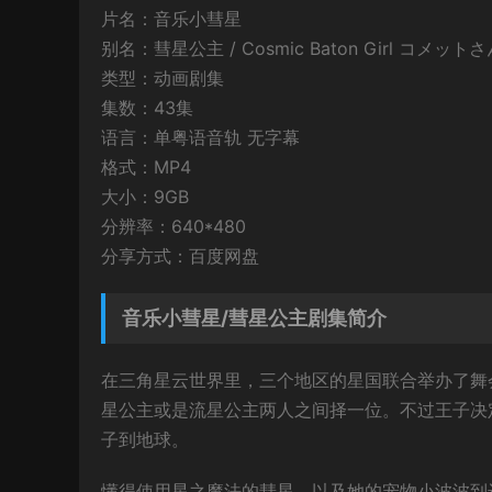
片名：音乐小彗星
别名：彗星公主 / Cosmic Baton Girl コメットさん☆
类型：动画剧集
集数：43集
语言：单粤语音轨 无字幕
格式：MP4
大小：9GB
分辨率：640*480
分享方式：百度网盘
音乐小彗星/彗星公主剧集简介
在三角星云世界里，三个地区的星国联合举办了舞
星公主或是流星公主两人之间择一位。不过王子决
子到地球。
懂得使用星之魔法的彗星，以及她的宠物小波波到