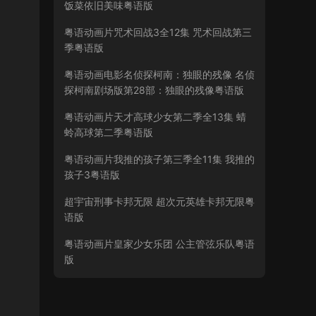
饭菜依旧美味粤语版
粤语动画片咒术回战3全12集 咒术回战第三
季粤语版
粤语动画电影名侦探柯南：独眼的残像 名侦
探柯南剧场版第28部：独眼的残像粤语版
粤语动画片天才高球少女第二季全13集 蜻
蛉高球第二季粤语版
粤语动画片我推的孩子第三季全11集 我推的
孩子3粤语版
超宇宙刑事卡邦无限 超次元英雄卡邦无限粤
语版
粤语动画片皇家少女乐团 公主管弦乐队粤语
版