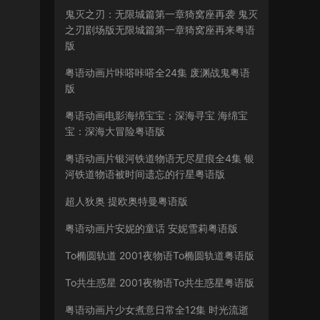
鬼灭之刃：无限城篇第一章猗窝座再袭 鬼灭
之刃剧场版无限城篇第一章猗窝座再来粤语
版
粤语动画片咔嗒咔嗒全24集 废渊战鬼粤语
版
粤语动画电影海绵宝宝：深海寻宝 海绵宝
宝：深海大冒险粤语版
粤语动画片银河铁道物语无尽星痕全4集 银
河铁道物语被时间遗忘的行星粤语版
超人狄奥 提欧奥特曼粤语版
粤语动画片安妮的童话 安妮雪莉粤语版
To椭圆轨道 2001夜物语To椭圆轨道粤语版
To共生惑星 2001夜物语To共生惑星粤语版
粤语动画片少女煮意日常全12集 时光流逝