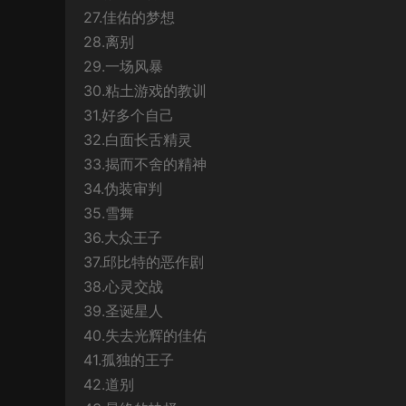
27.佳佑的梦想
28.离别
29.一场风暴
30.粘土游戏的教训
31.好多个自己
32.白面长舌精灵
33.揭而不舍的精神
34.伪装审判
35.雪舞
36.大众王子
37.邱比特的恶作剧
38.心灵交战
39.圣诞星人
40.失去光辉的佳佑
41.孤独的王子
42.道别