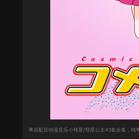
粤语配音动漫音乐小彗星/彗星公主43集全集，纯粤