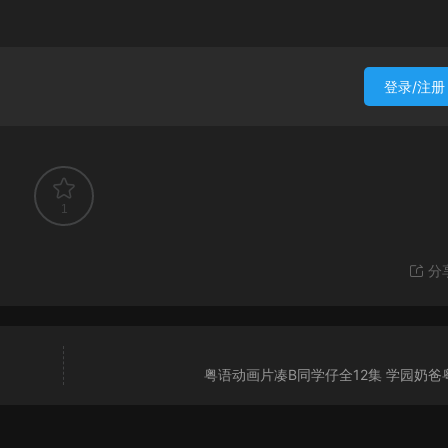
登录/注册
1
分
粤语动画片凑B同学仔全12集 学园奶爸