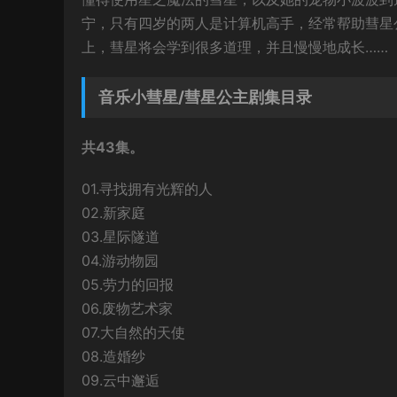
宁，只有四岁的两人是计算机高手，经常帮助彗星
上，彗星将会学到很多道理，并且慢慢地成长……
音乐小彗星/彗星公主剧集目录
共43集。
01.寻找拥有光辉的人
02.新家庭
03.星际隧道
04.游动物园
05.劳力的回报
06.废物艺术家
07.大自然的天使
08.造婚纱
09.云中邂逅