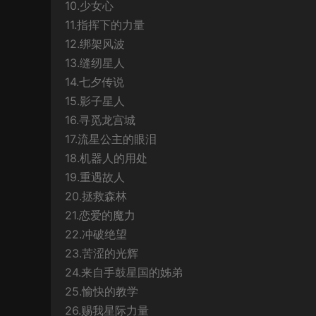
10.少女心
11.指挥下的力量
12.绑架风波
13.缝纫星人
14.七夕传说
15.影子星人
16.寻觅龙宫城
17.流星公主的眼泪
18.机器人的用处
19.重遇故人
20.拯救森林
21.恋爱的魔力
22.冲破绝望
23.苦涩的光辉
24.来自手鼓星国的姊弟
25.愉快的教学
26.赐我星际力量