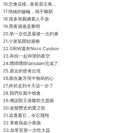
16.怎會這樣...爸爸當主角...
17.情緒的齒輪，很不暢順
18.很多喪屍纏着人不放
19.黑夜過後是黎明
20.第一次也是最後一次約會
21.小老鼠開始過橋
22.G和W還有Nicro Cyubon
23.和你一起仰望的夜空
24.嘿唷嘿唷talisdam完成了
25.過去的使者出現
26.困在象牙塔中無助的心
27.終於走到今天這一步了
28.我們在風中相會
29.傳說獸王俱樂部主題曲
30.改變歷史的愛之歌
31.追逐着它，令它飛翔
32.青春熱血小夜曲
33.加里安第一次吃大蒜