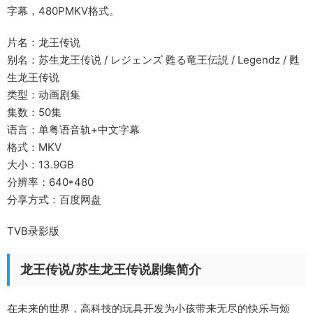
字幕，480PMKV格式。
片名：龙王传说
别名：苏生龙王传说 / レジェンズ 甦る竜王伝説 / Legendz / 甦
生龙王传说
类型：动画剧集
集数：50集
语言：单粤语音轨+中文字幕
格式：MKV
大小：13.9GB
分辨率：640*480
分享方式：百度网盘
TVB录影版
龙王传说/苏生龙王传说剧集简介
在未来的世界，高科技的玩具开发为小孩带来无尽的快乐与烦