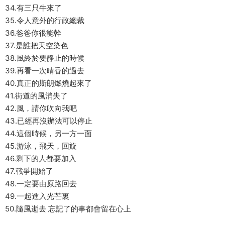
34.有三只牛來了
35.令人意外的行政總裁
36.爸爸你很能幹
37.是誰把天空染色
38.風終於要靜止的時候
39.再看一次晴香的過去
40.真正的斯朗燃燒起來了
41.街道的風消失了
42.風，請你吹向我吧
43.已經再沒辦法可以停止
44.這個時候，另一方一面
45.游泳，飛天，回旋
46.剩下的人都要加入
47.戰爭開始了
48.一定要由原路回去
49.一起進入光芒裏
50.隨風逝去 忘記了的事都會留在心上