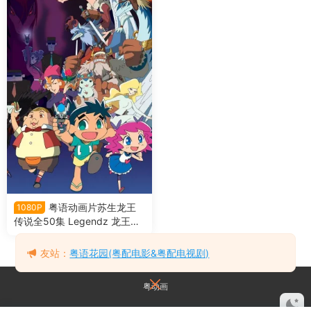
粤语动画片苏生龙王
1080P
传说全50集 Legendz 龙王传
说AI修复粤语版
友站：
粤语花园(粤配电影&粤配电视剧)
粤动画