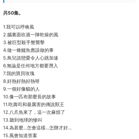
共50集。
1.我可以呼喚風
2.腦裏面吹過一陣乾燥的風
3.被巨型殺手蟹襲擊
4.做一條鱷魚應該做的事
5.鳥兒談戀愛令人心跳加速
6.無論是任何地方都要潛入
7.我的寶貝玫瑰
8.好熱好熱好熱呀
9.一個好像貓的人
10.像一匹布那麼長的故事
11.吃壽司和最厲害的傳說獸王
12.八爪魚來了，這一次麻煩了
13.聽到地球的慘叫
14.為甚麼...怎會這樣...怎辦才好...
15.風會知道答案