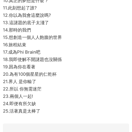
10.真正的夢想是什麼？
11.此刻想起了誰?
12.你以為我會這麼說嗎?
13.這謎題的底子太淺了
14.那時的我們
15.想創造一個人人飽腹的世界
16.旅程結束
17.成為Phi Brain吧
18.我即使解不開謎題也沒關係
19.因為你在看著
20.為有100個星星的仁乾杯
21.界人 是你輸了
22.所以 你無需迷茫
23.兩個人一起!
24.即便有所欠缺
25.活著真是太棒了