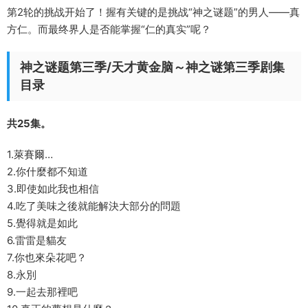
第2轮的挑战开始了！握有关键的是挑战“神之谜题”的男人——真
方仁。而最终界人是否能掌握“仁的真实”呢？
神之谜题第三季/天才黄金脑～神之谜第三季剧集
目录
共25集。
1.萊賽爾…
2.你什麼都不知道
3.即使如此我也相信
4.吃了美味之後就能解決大部分的問題
5.覺得就是如此
6.雷雷是貓友
7.你也來朵花吧？
8.永別
9.一起去那裡吧