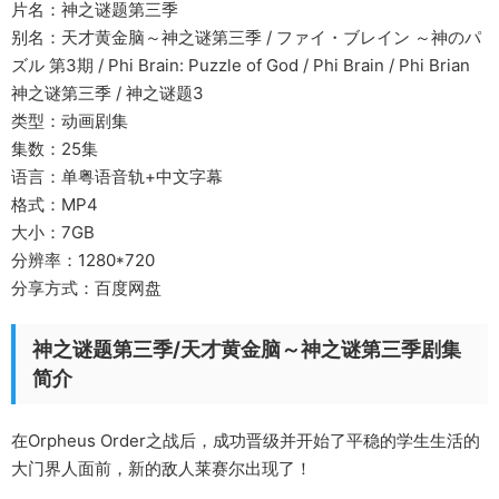
片名：神之谜题第三季
别名：天才黄金脑～神之谜第三季 / ファイ・ブレイン ～神のパ
ズル 第3期 / Phi Brain: Puzzle of God / Phi Brain / Phi Brian
神之谜第三季 / 神之谜题3
类型：动画剧集
集数：25集
语言：单粤语音轨+中文字幕
格式：MP4
大小：7GB
分辨率：1280*720
分享方式：百度网盘
神之谜题第三季/天才黄金脑～神之谜第三季剧集
简介
在Orpheus Order之战后，成功晋级并开始了平稳的学生生活的
大门界人面前，新的敌人莱赛尔出现了！