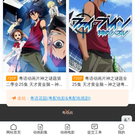
粤语动画片神之谜题第
粤语动画片神之谜题全
720P
720P
二季全25集 天才黄金脑～神之
25集 天才黄金脑～神之谜粤语
谜第二季粤语版
版
友站：
粤语花园(粤配电影&粤配电视剧)
粤动画
网站首页
动画剧集
动画电影
提交工单
我的