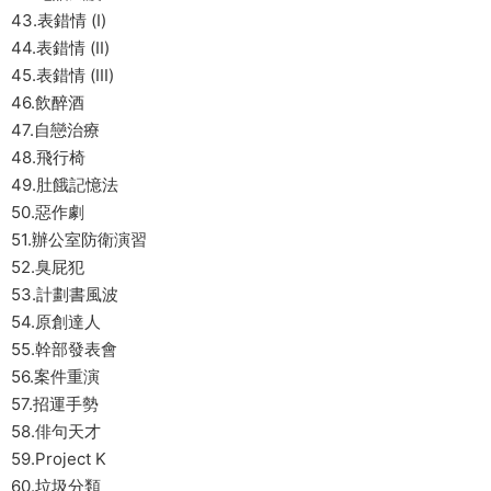
43.表錯情 (I)
44.表錯情 (II)
45.表錯情 (III)
46.飲醉酒
47.自戀治療
48.飛行椅
49.肚餓記憶法
50.惡作劇
51.辦公室防衛演習
52.臭屁犯
53.計劃書風波
54.原創達人
55.幹部發表會
56.案件重演
57.招運手勢
58.俳句天才
59.Project K
60.垃圾分類