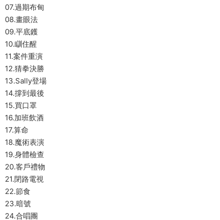
07.過期布甸
08.畫眼法
09.平底鑊
10.瞓住醒
11.案件重演
12.猜拳決勝
13.Sally登場
14.撐到最後
15.買口罩
16.加班飲酒
17.算命
18.魔術表演
19.身體檢查
20.客戶禮物
21.閉路電視
22.節食
23.暗號
24.合唱團