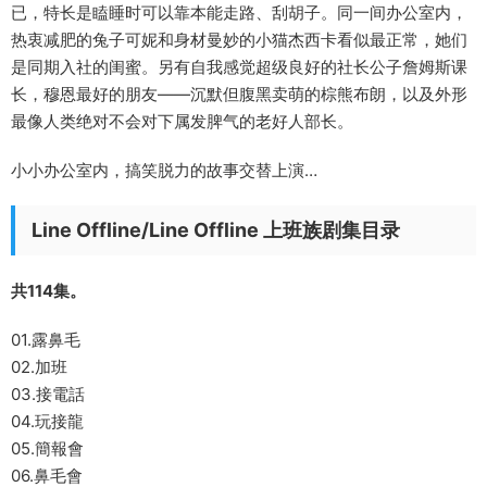
已，特长是瞌睡时可以靠本能走路、刮胡子。同一间办公室内，
热衷减肥的兔子可妮和身材曼妙的小猫杰西卡看似最正常，她们
是同期入社的闺蜜。另有自我感觉超级良好的社长公子詹姆斯课
长，穆恩最好的朋友——沉默但腹黑卖萌的棕熊布朗，以及外形
最像人类绝对不会对下属发脾气的老好人部长。
小小办公室内，搞笑脱力的故事交替上演…
Line Offline/Line Offline 上班族剧集目录
共114集。
01.露鼻毛
02.加班
03.接電話
04.玩接龍
05.簡報會
06.鼻毛會