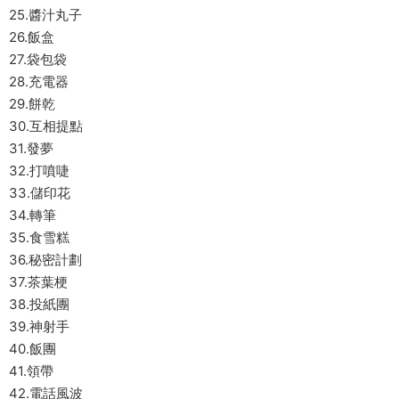
25.醬汁丸子
26.飯盒
27.袋包袋
28.充電器
29.餅乾
30.互相提點
31.發夢
32.打噴啑
33.儲印花
34.轉筆
35.食雪糕
36.秘密計劃
37.茶葉梗
38.投紙團
39.神射手
40.飯團
41.領帶
42.電話風波