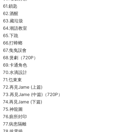
61.鎖匙
62.酒醒
63.藏垃圾
64.潮語教室
65.下跪
66.打蟑螂
67.曳曳誤會
68.煲劇（720P）
69.卡通角色
70.水滴設計
71.乜東東
72.再見Jame (上篇)
73.再見Jame (中篇)（720P）
74.再見Jame (下篇)
75.神龍圖
76.廁所封印
77.病患隔離
78.拔電插