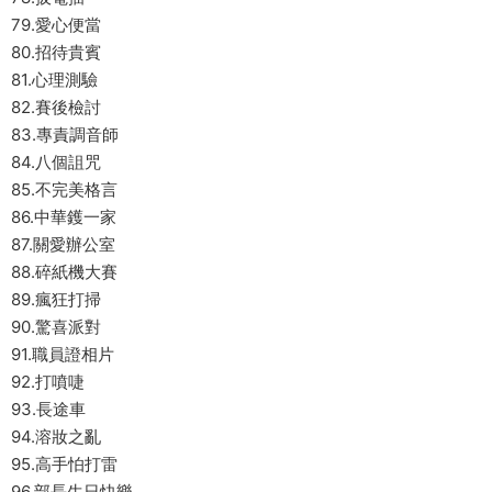
79.愛心便當
80.招待貴賓
81.心理測驗
82.賽後檢討
83.專責調音師
84.八個詛咒
85.不完美格言
86.中華鑊一家
87.關愛辦公室
88.碎紙機大賽
89.瘋狂打掃
90.驚喜派對
91.職員證相片
92.打噴啑
93.長途車
94.溶妝之亂
95.高手怕打雷
96.部長生日快樂