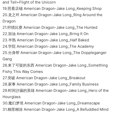
and Tell+Flight of the Unicorn
19.照看店铺 American Dragon-Jake Long_Keeping Shop
20.龙之环 American Dragon-Jake Long_Ring Around the
Dragon
21.狩猎比赛 American Dragon-Jake Long_The Hunted
22.加油 American Dragon-Jake Long_Bring It On
23.半熟 American Dragon-Jake Long_Half Baked
24.学院 American Dragon-Jake Long_The Academy
25.分身帮 American Dragon-Jake Long_The Doppleganger
Gang
26.来了可疑的东西 American Dragon-Jake Long_Something
Fishy This Way Comes
27.突破 American Dragon-Jake Long_Breakout
28.家事 American Dragon-Jake Long_Family Business
29.时间沙漏的英雄 American Dragon-Jake Long_Hero of the
Hourglass
30.魔幻梦境 American Dragon-Jake Long_Dreamscape
31.糊里糊涂 American Dragon-Jake Long_A Befuddled Mind