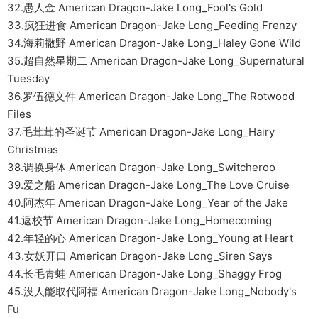
32.愚人金 American Dragon-Jake Long_Fool's Gold
33.疯狂进食 American Dragon-Jake Long_Feeding Frenzy
34.海莉撒野 American Dragon-Jake Long_Haley Gone Wild
35.超自然星期二 American Dragon-Jake Long_Supernatural
Tuesday
36.罗伍德文件 American Dragon-Jake Long_The Rotwood
Files
37.毛茸茸的圣诞节 American Dragon-Jake Long_Hairy
Christmas
38.调换身体 American Dragon-Jake Long_Switcheroo
39.爱之船 American Dragon-Jake Long_The Love Cruise
40.阿杰年 American Dragon-Jake Long_Year of the Jake
41.返校节 American Dragon-Jake Long_Homecoming
42.年轻的心 American Dragon-Jake Long_Young at Heart
43.女妖开口 American Dragon-Jake Long_Siren Says
44.长毛青蛙 American Dragon-Jake Long_Shaggy Frog
45.没人能取代阿福 American Dragon-Jake Long_Nobody's
Fu