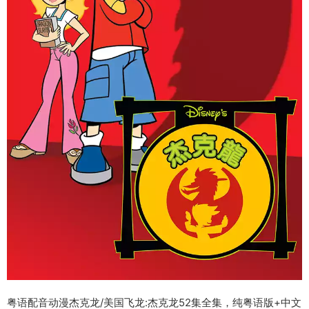
粤语配音动漫杰克龙/美国飞龙:杰克龙52集全集，纯粤语版+中文