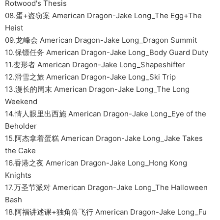
Rotwood's Thesis
08.蛋+盗窃案 American Dragon-Jake Long_The Egg+The
Heist
09.龙峰会 American Dragon-Jake Long_Dragon Summit
10.保镖任务 American Dragon-Jake Long_Body Guard Duty
11.变形者 American Dragon-Jake Long_Shapeshifter
12.滑雪之旅 American Dragon-Jake Long_Ski Trip
13.漫长的周末 American Dragon-Jake Long_The Long
Weekend
14.情人眼里出西施 American Dragon-Jake Long_Eye of the
Beholder
15.阿杰拿着蛋糕 American Dragon-Jake Long_Jake Takes
the Cake
16.香港之夜 American Dragon-Jake Long_Hong Kong
Knights
17.万圣节派对 American Dragon-Jake Long_The Halloween
Bash
18.阿福讲述课+独角兽飞行 American Dragon-Jake Long_Fu