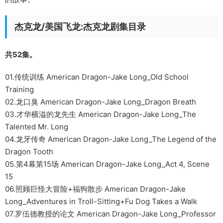
杰克龙/美国飞龙:杰克龙剧集目录
共52集。
01.传统训练 American Dragon-Jake Long_Old School
Training
02.龙口臭 American Dragon-Jake Long_Dragon Breath
03.才华横溢的龙先生 American Dragon-Jake Long_The
Talented Mr. Long
04.龙牙传奇 American Dragon-Jake Long_The Legend of the
Dragon Tooth
05.第4幕第15场 American Dragon-Jake Long_Act 4, Scene
15
06.照顾巨怪大冒险+福狗散步 American Dragon-Jake
Long_Adventures in Troll-Sitting+Fu Dog Takes a Walk
07.罗伍德教授的论文 American Dragon-Jake Long_Professor