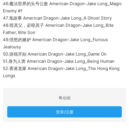
46.魔法世界的头号公敌 American Dragon-Jake Long_Magic
Enemy #1
47.鬼故事 American Dragon-Jake Long_A Ghost Story
48.咬其父，必咬其子 American Dragon-Jake Long_Bite
Father, Bite Son
49.愤怒的嫉妒 American Dragon-Jake Long_Furious
Jealousy
50.游戏开始 American Dragon-Jake Long_Game On
51.身为人类 American Dragon-Jake Long_Being Human
52.香港龙家 American Dragon-Jake Long_The Hong Kong
Longs
粤动画
登录/注册