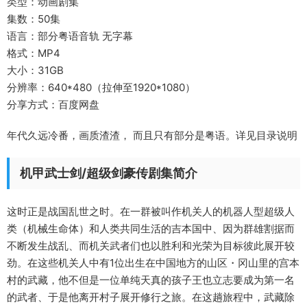
类型：动画剧集
集数：50集
语言：部分粤语音轨 无字幕
格式：MP4
大小：31GB
分辨率：640*480（拉伸至1920*1080）
分享方式：百度网盘
年代久远冷番，画质渣渣， 而且只有部分是粤语。详见目录说明
机甲武士剑/超级剑豪传剧集简介
这时正是战国乱世之时。在一群被叫作机关人的机器人型超级人
类（机械生命体）和人类共同生活的吉本国中、因为群雄割据而
不断发生战乱、而机关武者们也以胜利和光荣为目标彼此展开较
劲。在这些机关人中有1位出生在中国地方的山区・冈山里的宫本
村的武藏，他不但是一位单纯天真的孩子王也立志要成为第一名
的武者、于是他离开村子展开修行之旅。在这趟旅程中，武藏除