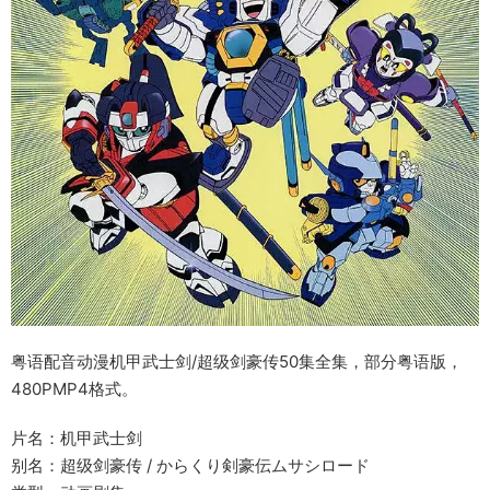
粤语配音动漫机甲武士剑/超级剑豪传50集全集，部分粤语版，
480PMP4格式。
片名：机甲武士剑
别名：超级剑豪传 / からくり剣豪伝ムサシロード