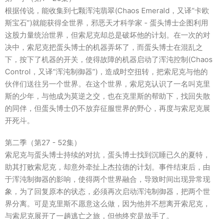
根据传说，能收集到七颗浑沌翡翠(Chaos Emerald，又译“卡欧
斯宝石”)就能获得全世界，邪恶天才科学家 - 蛋头博士企图利用
这股力量统治世界，但索尼克却总是破坏他的计划。在一次的对
决中，索尼克把蛋头博士的机器弄坏了，而蛋头博士在混乱之
下，按下了机器的开关，使得故障的机器启动了浑沌控制(Chaos
Control，又译“浑沌制御器”)，造成时空扭转，把索尼克与他的
伙伴们送往另一个世界。在这个世界，索尼克认识了一名叫克里
斯的少年，与他成为莫逆之交，也在克里斯的帮助下，找回失散
的同伴，但蛋头博士仍不放弃征服世界的野心，再度与索尼克展
开死斗。
第二季（第27 - 52集）
索尼克与蛋头博士持续的对抗，蛋头博士找到沉睡已久的夏特，
助其打败索尼克，却意外牵扯上杰拉德的计划。事件结束后，由
于浑沌制御器的影响，使得两个世界融合，导致时间出现异常现
象，为了回复原本的状态，必须再次启动浑沌制御器，把两个世
界分离。可是克里斯不愿意这么做，因为他并不想离开索尼克，
与索尼克展开了一趟逃亡之旅，但他终究是放手了。