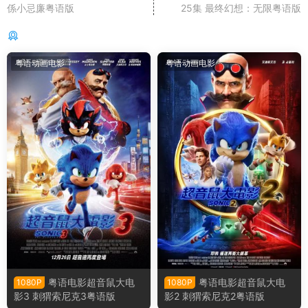
係小忌廉粤语版
25集 最终幻想：无限粤语版
你可能还感兴趣的
粤语动画电影
粤语动画电影
粤语电影超音鼠大电
粤语电影超音鼠大电
1080P
1080P
影3 刺猬索尼克3粤语版
影2 刺猬索尼克2粤语版