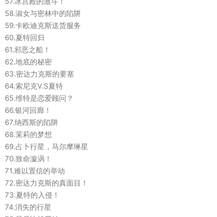
57.冰宫殿的激斗！
58.淑女与密林中的陷阱
59.卡欧迪克斯送货服务
60.夏特回归
61.邪恶之船！
62.地底的秘密
63.密达力克斯的要塞
64.索尼克V.S夏特
65.维特是恋爱顾问？
66.银河回廊！
67.纳西斯的陷阱
68.茉莉的梦想
69.占卜行星，马尔摩琳星
70.致命漩涡！
71.难以置信的举动
72.密达力克斯的真面目！
73.夏特的入侵！
74.消失的行星