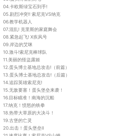
04.卡欧斯绿宝石到手!
05.剧烈冲突!! 索尼克VS纳克
06.教学机器人
07.混乱! 克里斯的家庭舞会
08.紧急起飞! X疾风号
09.岸边的艾咪
10.激斗!索尼克棒球队
11.美丽的怪盜露姬
12.蛋头博士基地总攻击!（前篇）
13.蛋头博士基地总攻击!（后篇）
14.追踪英雄索尼克!
15.无敌要塞！蛋头堡垒来袭！
16.目标瞄准！南海的沉船
17.纳克！愤怒的铁拳
18.热带大草原的大决斗！
19.古堡的亡灵
20.出击！蛋头堡垒II
21.速度比赛！索尼克VS山姆