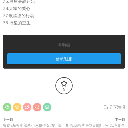
75.最后决战开始
76.大家的关心
77.歌丝望的行动
78.行星的重生
粤动画
登录/注册
5
分享海报
上一篇
下一篇
粤语动画片我系小忌廉全52集 我
粤语动画片最终幻想：疾风境界全