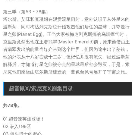
第三季（第53 - 78集）
塔尔斯、艾咪和克琳姆在观赏流星雨时，意外认识了从外星来的
波斯菊，同时梅达列克斯也开始攻击他们居住的星球，并夺走行
星之卵(Planet Egg)。正当大家被梅达列克斯搞的乌烟瘴气时，
克里斯竟然出现在王者翡翠(Master Emerald)前，原来他借由王
者翡翠发出的能量当媒介来到这个世界，但因为途中出了差错，
他的外表从十八岁变成十二岁，但记忆并没有流失。经过波斯菊
解释后，才知道行星之卵被夺走的星球最后都会毁灭，于是，索
尼克他们乘坐由塔尔斯所建造的 - 蓝色台风号展开了宇宙之旅。
超音鼠X/索尼克X剧集目录
共78集。
01.超音速英雄登场！
02.潜入! 99区
03.蛋头博士的野心