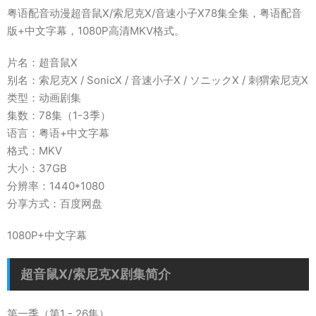
粤语配音动漫超音鼠X/索尼克X/音速小子X78集全集，粤语配音
版+中文字幕，1080P高清MKV格式。
片名：超音鼠X
别名：索尼克X / SonicX / 音速小子X / ソニックX / 刺猬索尼克X
类型：动画剧集
集数：78集（1-3季）
语言：粤语+中文字幕
格式：MKV
大小：37GB
分辨率：1440*1080
分享方式：百度网盘
1080P+中文字幕
超音鼠X/索尼克X剧集简介
第一季（第1 - 26集）