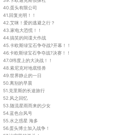
39.卡欧迪克斯侦探社
40.蛋头有限公司
41.回复光明！！
42.艾咪！爱的逃避之行？
43.家电大恐慌！！
44.搞笑的间谍大作战
45.卡欧斯绿宝石争夺战?开幕！！
46.卡欧斯绿宝石争夺战?决赛！！
47.0纬度上的大决战！！
48.索尼克对地底怪兽
49.世界静止的一日
50.离别的早晨
51.克里斯的长途旅行
52.风之回忆
53.随流星雨而来的少女
54.蓝色台风号
55.水之惑星 海多
56.蛋头博士加入战争！