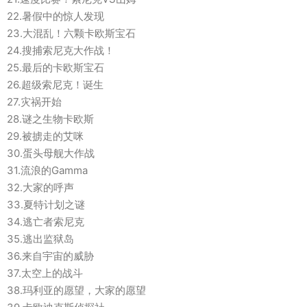
22.暑假中的惊人发现
23.大混乱！六颗卡欧斯宝石
24.搜捕索尼克大作战！
25.最后的卡欧斯宝石
26.超级索尼克！诞生
27.灾祸开始
28.谜之生物卡欧斯
29.被掳走的艾咪
30.蛋头母舰大作战
31.流浪的Gamma
32.大家的呼声
33.夏特计划之谜
34.逃亡者索尼克
35.逃出监狱岛
36.来自宇宙的威胁
37.太空上的战斗
38.玛利亚的愿望，大家的愿望