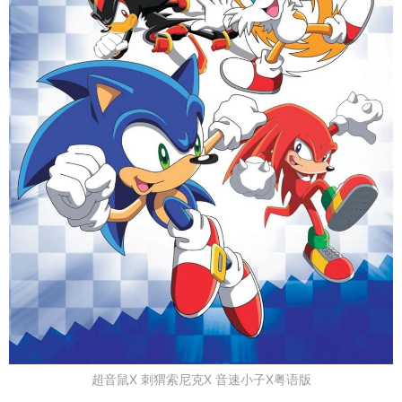
超音鼠X 刺猬索尼克X 音速小子X粤语版