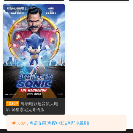
粤语动画电影
粤语电影超音鼠大电
1080P
影 刺猬索尼克粤语版
友站：
粤语花园(粤配电影&粤配电视剧)