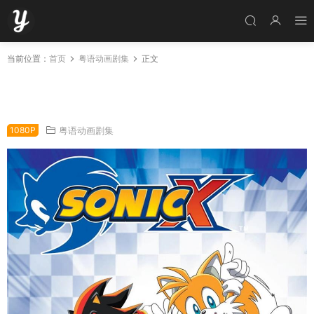
当前位置：
首页
粤语动画剧集
正文
粤语动画片超音鼠X全78集 刺猬索尼克X 音速小
子X 索尼克X粤语版
1080P
粤语动画剧集