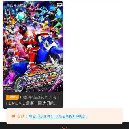
en film粤语版
粤语动画电影
电影宇宙战队九连者 T
1080P
HE MOVIE 盖斯・因达贝的逆
袭 宇宙战队九连者 THE MOVI
E Goes Indaver的逆袭粤语版
友站：
粤语花园(粤配电影&粤配电视剧)