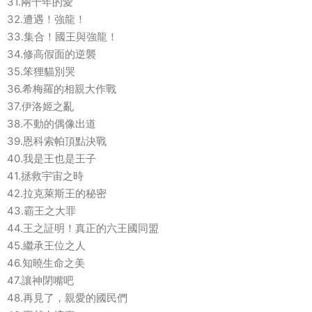
31.兩千年的愛
32.遭遇！強龍！
33.集合！國王與強龍！
34.修高假面的逆襲
35.笨狸貓別哭
36.希梅羅的相親大作戰
37.伊洛姬之亂
38.不動的偶像出道
39.恩科索帕頂點決戰
40.我是王也是王子
41.拯救宇宙之時
42.拉克萊斯王的秘密
43.霸王之大罪
44.王之証明！真正的六王國同盟
45.繼承王位之人
46.知曉生命之美
47.讓神閉嘴吧
48.再見了，親愛的國民們