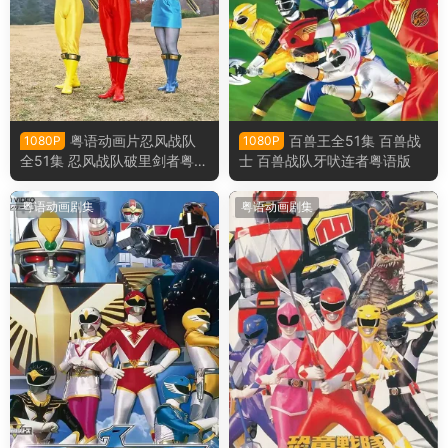
粤语动画片忍风战队
百兽王全51集 百兽战
1080P
1080P
全51集 忍风战队破里剑者粤语
士 百兽战队牙吠连者粤语版
版
粤语动画剧集
粤语动画剧集