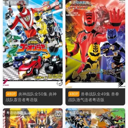
粤语动画剧集
粤语动画剧集
炎神战队全50集 炎神
兽拳战队全49集 兽拳
480P
480P
战队轰音者粤语版
战队激气连者粤语版
粤语动画剧集
粤语动画剧集