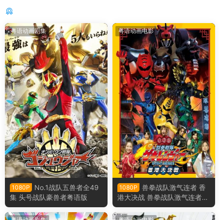
你可能还感兴趣的
粤语动画剧集
粤语动画电影
No.1战队五兽者全49
兽拳战队激气连者 香
1080P
1080P
集 头号战队豪兽者粤语版
港大决战 兽拳战队激气连者
你你！好好！香港大决战粤语
版
粤语动画剧集
粤语动画电影