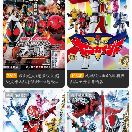
幪面超人x超级战队 超
机界战队全49集 机界
720P
1080P
级英雄大战 假面骑士x超级战
战队全开者粤语版
队 超级英雄大战粤语版
粤语动画剧集
粤语动画剧集