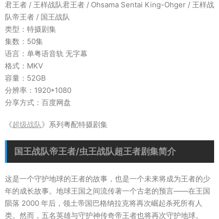
君王者 / 王样战队君王者 / Ohsama Sentai King-Ohger / 王样战
队帝王者 / 国王战队
类型：特摄剧集
集数：50集
语言：单粤语音轨 无字幕
格式：MKV
容量：52GB
分辨率：1920*1080
分享方式：百度网盘
《
超级战队
》系列粤配特摄剧集
国王战队帝王者/虫王战队超王者剧集简介
这是一个守护地球的王者的故事，也是一个未来将成为王者的少
年的成长故事。地球王国之间流传著一个古老的预言——在王国
陨落 2000 年后，领土帝国巴格纳拉克将再次崛起杀死所有人
类。然而，五名英雄与守护神传奇帝王者也将再次守护地球。