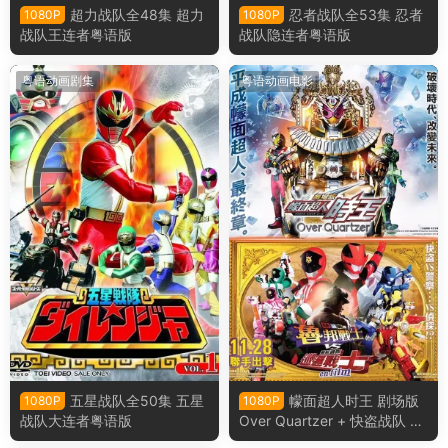
超力战队全48集 超力
忍者战队全53集 忍者
1080P
1080P
战队王连者粤语版
战队隐连者粤语版
粤语动画剧集
粤语动画电影
五星战队全50集 五星
幪面超人时王 剧场版
1080P
1080P
战队大连者粤语版
Over Quartzer + 快盗战队 鲁
邦战士 VS 警察战队 巡逻战士