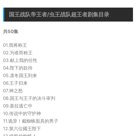
国王战队帝王者/虫王战队超王者剧集目录
共50集
01.我将称王
02.为谁而称王
03.献上我的任性
04.陛下的款待
05.凛冬国王到来
06.王子归来
07.神之怒
08.国王与王子的决斗审判
09.基拉逃亡中
10.传说中的守护神
11.诡异！戴蜘蛛面具的男子
12.第六位國王陛下