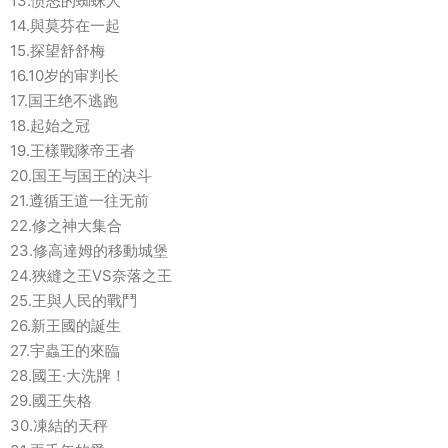
13.愤怒的蜘蛛人
14.與莫芬在一起
15.探望舒舒梅
16.10岁的审判长
17.国王绝不逃跑
18.起始之冠
19.王樣戰隊帝王者
20.国王与国王的决斗
21.遵循王道一往无前
22.修之神大集合
23.修高達姆的移動城堡
24.狹縫之王VS奈落之王
25.王與人民的戰鬥
26.新王國的誕生
27.宇蟲王的來臨
28.國王·大洗牌！
29.國王失格
30.凍結的天秤