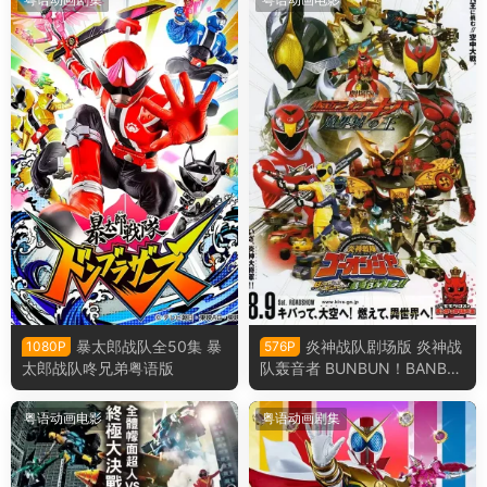
暴太郎战队全50集 暴
炎神战队剧场版 炎神战
1080P
576P
太郎战队咚兄弟粤语版
队轰音者 BUNBUN！BANBA
N！剧场BANG！粤语版
粤语动画电影
粤语动画剧集