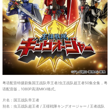
粤语配音特摄剧集国王战队帝王者/虫王战队超王者50集全集，粤
语配音版，1080P高清MKV格式。
片名：国王战队帝王者
别名：虫王战队超王者 / 王様戦隊キングオージャー / 王者战队