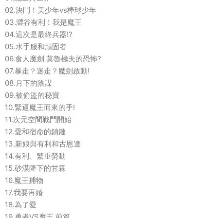
02.決鬥！美少年vs棒球少年
03.澀谷有利！我是魔王
04.這次是最終兵器!?
05.水手服和頑固者
06.食人魔劍 莫魯極夫的恐怖?
07.暴走？迷走？魔劍啟動!
08.月下的陰謀
09.被偷盜的秘寶
10.緊逼魔王而來的手!
11.次元空間戰鬥開始
12.愛和宿命的鎖鏈
13.新娘與有利和古恩達
14.有利、繁重勞動
15.砂漠降下的甘霖
16.魔王捕物
17.我要再婚
18.為了愛
19.勇者VS魔王 前篇