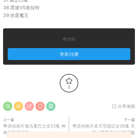
38.雲達VS肯拉特
39.你是魔王
粤动画
登录/注册
2
分享海报
上一篇
下一篇
粤语动画片鬼马黄巴士全52集 神
粤语动画片圣天空战记全26集 天
奇校车粤语版
空之艾斯嘉科尼粤语版