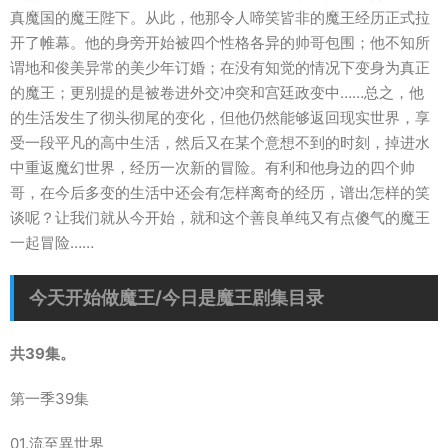
真魔国的魔王陛下。从此，他那令人啼笑皆非的魔王经历正式拉
开了帷幕。他的身旁开始被四个性格各异的帅哥包围；他不知所
谓地和俊美异常的美少年订婚；在没有知觉的情况下变身为真正
的魔王；更别提的是被卷进外交冲突和宫廷政变中……总之，他
的生活发生了彻头彻尾的变化，但他仍然能够返回现实世界，享
受一段平凡的高中生活，然后又在某个意想不到的时刻，掉进水
中重返魔幻世界，经历一次新的冒险。有利和他身边的四个帅
哥，在今后多变的生活中还会有怎样离奇的经历，谱出怎样的笑
谈呢？让我们就从今开始，就和这个善良单纯又有点傻气的魔王
一起冒险……
今天开始做魔王/今日是魔王剧集目录
共39集。
第一季39集
01.流至異世界