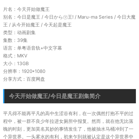
片名：今天开始做魔王
别名：今日是魔王 / 今日から㋮王! / Maru-ma Series / 今日大魔
王 / 从今开始魔王 / 今天起是魔王
类型：动画剧集
集数：39集
语言：单粤语音轨+中文字幕
格式：MKV
大小：13GB
分辨率：1920*1080
分享方式：百度网盘
今天开始做魔王/今日是魔王剧集简介
平凡得不能再平凡的高中生涩谷有利，在一次偶然打抱不平的过
程中，被一群不良少年拉进女厕所中报复。然而，就在他无比落
魄的时刻，更加莫名其妙的事情发生了，他被抽水马桶冲到了一
个异世界。一头雾水的有利，初来乍到就被认定是这个异世界中