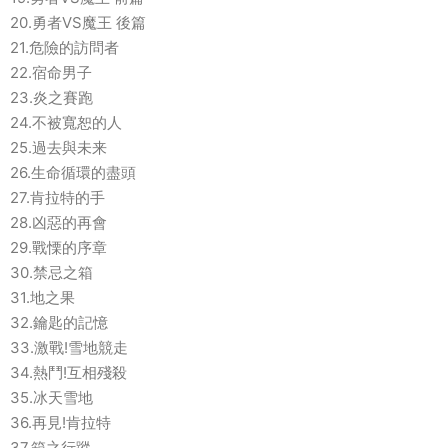
20.勇者VS魔王 後篇
21.危險的訪問者
22.宿命男子
23.炎之賽跑
24.不被寬恕的人
25.過去與未来
26.生命循環的盡頭
27.肯拉特的手
28.凶惡的再會
29.戰慄的序章
30.禁忌之箱
31.地之果
32.鑰匙的記憶
33.激戰!雪地競走
34.熱鬥!互相殘殺
35.冰天雪地
36.再見!肯拉特
37.箱之行蹤