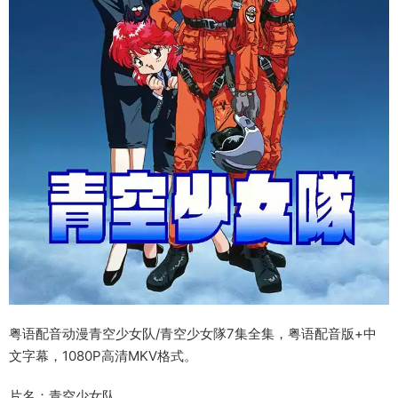
粤语配音动漫青空少女队/青空少女隊7集全集，粤语配音版+中
文字幕，1080P高清MKV格式。
片名：青空少女队