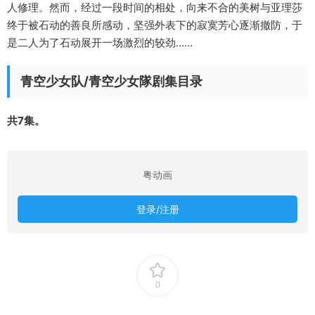
人修理。然而，经过一段时间的相处，向来不合的美树与亚理莎
终于被石动的善良所感动，坚强外表下的寂寞芳心逐渐撤防，于
是二人为了石动展开一场激烈的较劲……
青空少女队/青空少女隊剧集目录
共7集。
粤动画
登录/注册
0