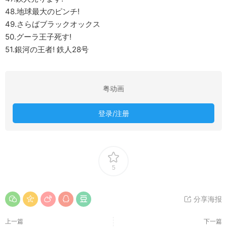
48.地球最大のピンチ!
49.さらばブラックオックス
50.グーラ王子死す!
51.銀河の王者! 鉄人28号
粤动画
登录/注册
5
分享海报
上一篇
下一篇