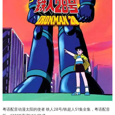
粤语配音动漫太阳的使者 铁人28号/铁超人51集全集，粤语配音