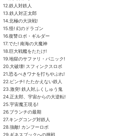
12.鉄人対鉄人
13.鉄人対正太郎
14.北極の大決戦!
15.怪! 幻のドラゴン
16.復讐ロボ・ギルダー
17.でた! 南海の大魔神
18.巨大戦艦をたたけ!
19.地獄のサファリ・パニック!
20.大破壊! スフィンクスロボ
21.恐るべきワナを打ちやぶれ!
22.ピンチ! たたかえない鉄人
23.激突! 鉄人対ふくしゅう鬼
24.正太郎、宇宙からの大逆転!
25.宇宙魔王現る!
26.ブランチの最期
27.キングコング対鉄人
28.強敵! カンフーロボ
29.ギネスブックへの挑戦