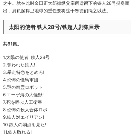
之中。就在此时金田正太郎操纵父亲所遗留下的铁人28号挺身而
出，肩负起捍卫地球的重任要将这干恶徒们绳之以法。
太阳的使者 铁人28号/铁超人剧集目录
共51集。
1.太陽の使者! 鉄人28号
2.奪われた鉄人!
3.暴走特急をとめろ!
4.恐怖の怪鳥軍団
5.謎の幽霊ロボット
6.エーゲ海の大怪獣!
7.死を呼ぶ人工衛星
8.恐怖の殺人合体ロボ
9.鉄人対エイリアン!
10.鉄人の弱点を見た!
11.鉄人敗れる!