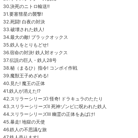
30.決死のニトロ輸送!!
31.要塞彗星の襲撃!
32.死闘! 白夜の対決
33.破壊された鉄人!
34.最大の敵! ブラックオックス
35.鉄人をとりもどせ!
36.宿命の対決! 鉄人対オックス
37.伝説の巨人・鉄人28号
38.秘（まるひ）指令! コンボイ作戦
39.魔獣王子めざめる!
40.見た! 魔王の正体
41.鉄人が消えた!?
42.スリラーシリーズI 怪奇! ドラキュラのたたり
43.スリラーシリーズII 死神ゾンビに呪われた鉄人
44.スリラーシリーズIII 幽霊の正体をあばけ!
45.暴走! 地獄の天使
46.鉄人の不思議な旅
47.鉄人売ります!