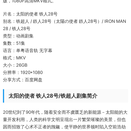
版，1080P高清MKV格式。
片名：太阳的使者 铁人28号
别名：铁超人 / 鉄人28号（太陽の使者 鉄人28号）/ IRON MAN
28 / 铁人28号
类型：动画剧集
集数：51集
语言：单粤语音轨 无字幕
格式：MKV
大小：26GB
分辨率：1920*1080
分享方式：百度网盘
太阳的使者 铁人28号/铁超人剧集简介
20世纪到了90年代，随着安全而不虞匮乏的新能源－太阳能的大
量开发利用，人类的科学文明呈现出一片繁荣璀璨的美景，但也
因而招致了心术不正者的觊觎，使平静的世界顿时陷入空前浩劫