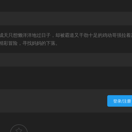
成天只想懒洋洋地过日子，却被霸道又干劲十足的鸡动哥强拉着
精彩冒险，寻找妈妈的下落。
登录/注册