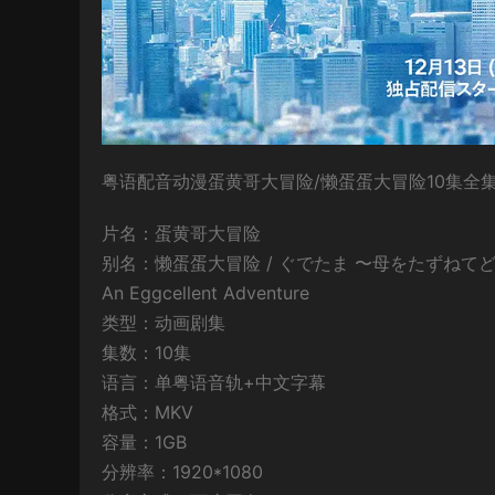
粤语配音动漫蛋黄哥大冒险/懒蛋蛋大冒险10集全集
片名：蛋黄哥大冒险
别名：懒蛋蛋大冒险 / ぐでたま 〜母をたずねてどん
An Eggcellent Adventure
类型：动画剧集
集数：10集
语言：单粤语音轨+中文字幕
格式：MKV
容量：1GB
分辨率：1920*1080