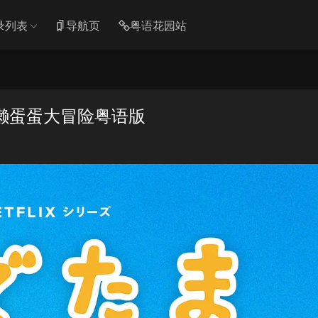
录列表
导航页
粤语花园站
 懒蛋蛋大冒险粤语版