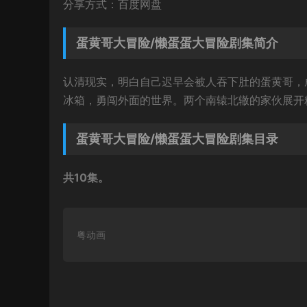
分享方式：百度网盘
蛋黄哥大冒险/懒蛋蛋大冒险剧集简介
认清现实，明白自己迟早会被人吞下肚的蛋黄哥，
冰箱，勇闯外面的世界。两个南辕北辙的家伙展开
蛋黄哥大冒险/懒蛋蛋大冒险剧集目录
共10集。
粤动画