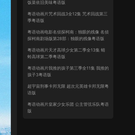
饭菜依旧美味粤语版
粤语动画片咒术回战3全12集 咒术回战第三
季粤语版
粤语动画电影名侦探柯南：独眼的残像 名侦
探柯南剧场版第28部：独眼的残像粤语版
粤语动画片天才高球少女第二季全13集 蜻
蛉高球第二季粤语版
粤语动画片我推的孩子第三季全11集 我推的
孩子3粤语版
超宇宙刑事卡邦无限 超次元英雄卡邦无限粤
语版
粤语动画片皇家少女乐团 公主管弦乐队粤语
版