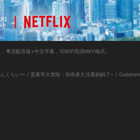
，粤语配音版+中文字幕，1080P高清MKV格式。
くらい〜 / 蛋黄哥大冒险：你有多久没看妈妈了~ / Gudetam