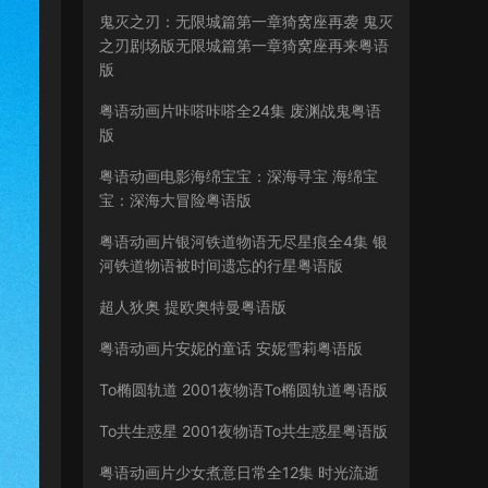
鬼灭之刃：无限城篇第一章猗窝座再袭 鬼灭
之刃剧场版无限城篇第一章猗窝座再来粤语
版
粤语动画片咔嗒咔嗒全24集 废渊战鬼粤语
版
粤语动画电影海绵宝宝：深海寻宝 海绵宝
宝：深海大冒险粤语版
粤语动画片银河铁道物语无尽星痕全4集 银
河铁道物语被时间遗忘的行星粤语版
超人狄奥 提欧奥特曼粤语版
粤语动画片安妮的童话 安妮雪莉粤语版
To椭圆轨道 2001夜物语To椭圆轨道粤语版
To共生惑星 2001夜物语To共生惑星粤语版
粤语动画片少女煮意日常全12集 时光流逝