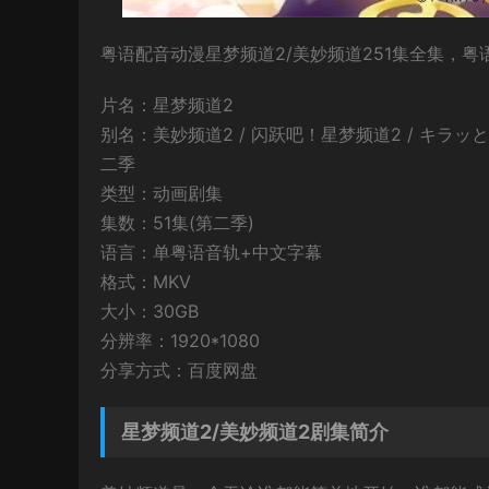
粤语配音动漫星梦频道2/美妙频道251集全集，粤语
片名：星梦频道2
别名：美妙频道2 / 闪跃吧！星梦频道2 / キラッとプリ☆チャ
二季
类型：动画剧集
集数：51集(第二季)
语言：单粤语音轨+中文字幕
格式：MKV
大小：30GB
分辨率：1920*1080
分享方式：百度网盘
星梦频道2/美妙频道2剧集简介