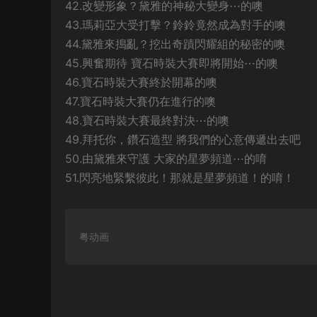
42.改變形象？黛雅的神秘大變身⋯的噢
43.瑪莉亞大受打擊？鈴鈴竟然成為對手的噢
44.黛雅來搗亂？挖出奇蹟閃耀組的秘密的噢
45.興奮期待 寶石時裝大賽即將開始⋯的噢
46.寶石時裝大賽終於開幕的噢
47.寶石時裝大賽仍在進行的噢
48.寶石時裝大賽最終對決⋯的噢
49.拜托你，鑽石造型 將我們的心意傳遞出去吧
50.由黛雅來守護 大家的星夢頻道⋯的唷
51.閃亮地緊繫彼此！那就是星夢頻道！的唷！
粤动画