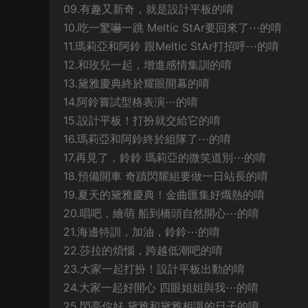
09.有趣又新奇，就是設計平板的唷
10.吃一驚嚇一跳 Meltic StAr要回來了⋯的唷
11.瑪莉亞和阿鈴 跟Meltic StAr打招呼⋯的唷
12.和玫兒一起，增進感情集訓的唷
13.黛雅慶典終於耀眼開幕的唷
14.阿鈴嘗試型格表演⋯的唷
15.設計平板！打扮就交給它的唷
16.瑪莉亞和阿鈴終於組隊了⋯的唷
17.再見了，鈴鈴 瑪莉亞的微笑道別⋯的唷
18.預備開車 奇蹟閃耀組要做一日站長的唷
19.夏天的黛雅慶典！金曲匯集好熾熱的唷
20.唱吧，繪萌 船到橋頭自然開心⋯的唷
21.海邊特訓，加油，鈴鈴⋯的唷
22.莎拉的煩惱，跨越低潮吧的唷
23.大家一起打扮！設計平板出動的唷
24.大家一起好開心 四眼姐姐與我⋯的唷
25.閃亮你好 黛雅和黛雅相識的日子的唷