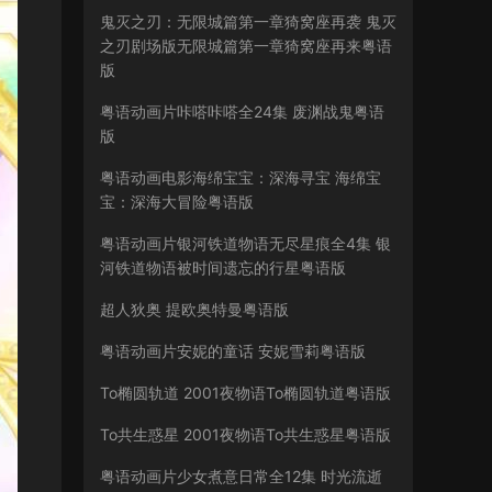
鬼灭之刃：无限城篇第一章猗窝座再袭 鬼灭
之刃剧场版无限城篇第一章猗窝座再来粤语
版
粤语动画片咔嗒咔嗒全24集 废渊战鬼粤语
版
粤语动画电影海绵宝宝：深海寻宝 海绵宝
宝：深海大冒险粤语版
粤语动画片银河铁道物语无尽星痕全4集 银
河铁道物语被时间遗忘的行星粤语版
超人狄奥 提欧奥特曼粤语版
粤语动画片安妮的童话 安妮雪莉粤语版
To椭圆轨道 2001夜物语To椭圆轨道粤语版
To共生惑星 2001夜物语To共生惑星粤语版
粤语动画片少女煮意日常全12集 时光流逝