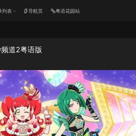
录列表
导航页
粤语花园站
妙频道2粤语版