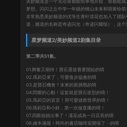
美妙频道是一个无论谁都能简单地开始，谁都能成
梦想。闪闪之丘中学一年级的桃山未来和萌黄绘萌
非常熟悉美妙频道的优等生青叶凛花也加入了团队
道，频道的名称是奇迹闪光（奇迹闪耀组），这个频道
星梦频道2/美妙频道2剧集目录
第二季共51集。
01.興奮又期待！寶石選拔賽要開始的唷
02.瑪莉亞來了，可愛進步協會的唷
03.是寶石機會？未來的新挑戰的唷
04.閃耀的心動！這套就是寶石造型的唷！
05.瑪莉亞的宣言！用可愛拯救世界的唷！
06.瑪莉亞和小鈴，第一次做直播的唷！
07.四眼姐姐出事了！凜花成為一日店長的唷
08.繪本滿屋！時尚的書店咖啡室開張了⋯的唷