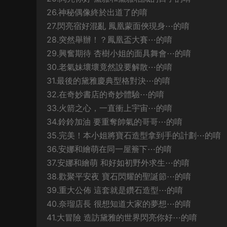
26.神秘偶像終於出道了的唷
27.閃亮宿好混亂 鳳凰蒙面俠現身⋯的唷
28.突然舉辦！？鳳凰盃大賽⋯的唷
29.興奮期待 杏樹小姐的面具舞會⋯的唷
30.老氣妹壞壞竟然說要解散⋯的唷
31.最後的黛雅慶典型格對決⋯的唷
32.在奇妙書店的奇妙體驗⋯的唷
33.火箭之心，一直衝上宇宙⋯的唷
34.鈴鈴加油 要重奪帥氣的哥哥⋯的唷
35.完美！本小姐將寶石造型拿到手的計劃⋯的唷
36.安娜和繪萌在同一屋簷下⋯的唷
37.安娜和繪萌 和好如初野外求生⋯的唷
38.歡聚平安夜 寶石閃耀的聖誕節⋯的唷
39.重大公佈 這套就是鑽石造型⋯的唷
40.奈瑠店長 很想知道大家的夢想⋯的唷
41.大冒險 造訪黛雅的世界閃亮你好⋯的唷