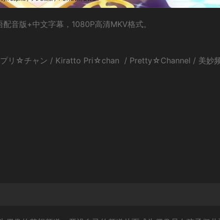
配音版+中文字幕，1080P高清MKV格式。
ン / Kiratto Pri☆chan / Pretty☆Channel / 美