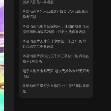
饭菜依旧美味粤语版
粤语动画片咒术回战3全12集 咒术回战第三
季粤语版
粤语动画电影名侦探柯南：独眼的残像 名侦
探柯南剧场版第28部：独眼的残像粤语版
粤语动画片天才高球少女第二季全13集 蜻
蛉高球第二季粤语版
粤语动画片我推的孩子第三季全11集 我推的
孩子3粤语版
超宇宙刑事卡邦无限 超次元英雄卡邦无限粤
语版
粤语动画片皇家少女乐团 公主管弦乐队粤语
版