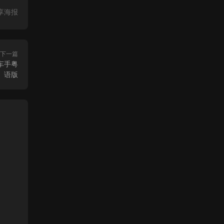
享海报
下一篇
车手粤
语版