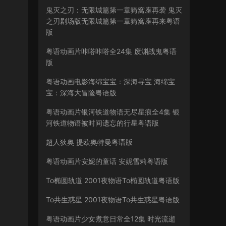
鬼灭之刃：无限城篇第一章猗窝座再袭 鬼灭
之刃剧场版无限城篇第一章猗窝座再来粤语
版
粤语动画片咔嗒咔嗒全24集 废渊战鬼粤语
版
粤语动画电影海绵宝宝：深海寻宝 海绵宝
宝：深海大冒险粤语版
粤语动画片银河铁道物语无尽星痕全4集 银
河铁道物语被时间遗忘的行星粤语版
超人狄奥 提欧奥特曼粤语版
粤语动画片安妮的童话 安妮雪莉粤语版
To椭圆轨道 2001夜物语To椭圆轨道粤语版
To共生惑星 2001夜物语To共生惑星粤语版
粤语动画片少女煮意日常全12集 时光流逝