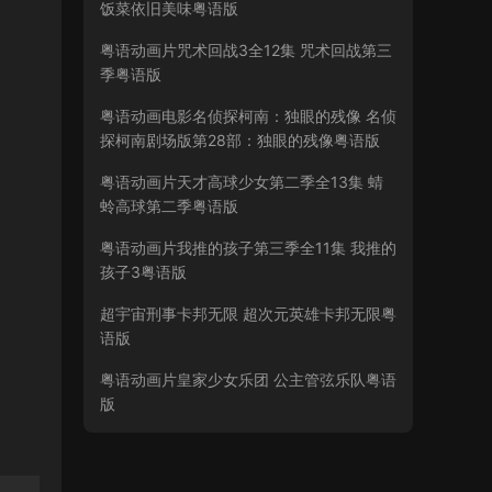
饭菜依旧美味粤语版
粤语动画片咒术回战3全12集 咒术回战第三
季粤语版
粤语动画电影名侦探柯南：独眼的残像 名侦
探柯南剧场版第28部：独眼的残像粤语版
粤语动画片天才高球少女第二季全13集 蜻
蛉高球第二季粤语版
粤语动画片我推的孩子第三季全11集 我推的
孩子3粤语版
超宇宙刑事卡邦无限 超次元英雄卡邦无限粤
语版
粤语动画片皇家少女乐团 公主管弦乐队粤语
版