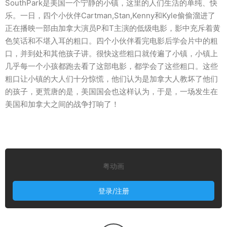
SouthPark是美国一个宁静的小镇，这里的人们生活的单纯、快
乐。一日，四个小伙伴Cartman,Stan,Kenny和Kyle偷偷溜进了
正在播映一部由加拿大演员P和T主演的低级电影，影中充斥着黄
色笑话和不堪入耳的粗口。四个小伙伴看完电影后学会片中的粗
口，并到处和其他孩子讲。很快这些粗口就传遍了小镇，小镇上
几乎每一个小孩都跑去看了这部电影，都学会了这些粗口。这些
粗口让小镇的大人们十分惊慌，他们认为是加拿大人教坏了他们
的孩子，更荒唐的是，美国国会也这样认为，于是，一场发生在
美国和加拿大之间的战争打响了！
粤动画
登录/注册