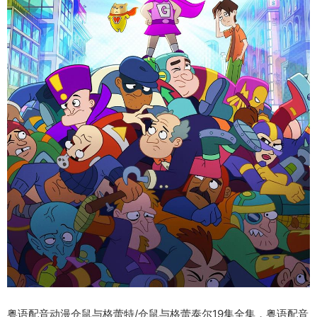
粤语配音动漫仓鼠与格蕾特/仓鼠与格蕾泰尔19集全集，粤语配音