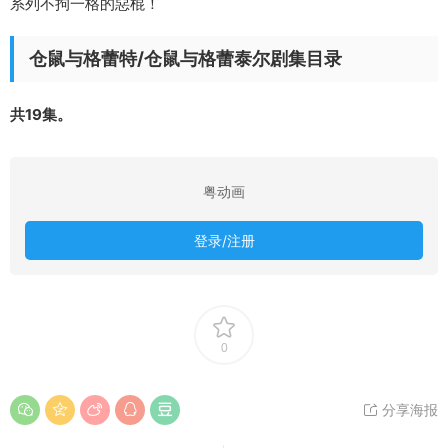
系列不拘一格的惡棍！
仓鼠与格蕾特/仓鼠与格蕾泰尔剧集目录
共19集。
粤动画
登录/注册
0
分享海报