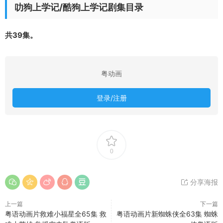
叻狗上学记/酷狗上学记剧集目录
共39集。
粤动画
登录/注册
0
分享海报
上一篇
下一篇
粤语动画片救难小福星全65集 救
粤语动画片新蜘蛛侠全63集 蜘蛛