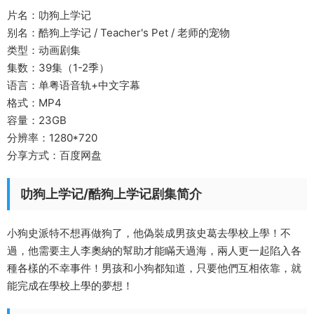
片名：叻狗上学记
别名：酷狗上学记 / Teacher's Pet / 老师的宠物
类型：动画剧集
集数：39集（1-2季）
语言：单粤语音轨+中文字幕
格式：MP4
容量：23GB
分辨率：1280*720
分享方式：百度网盘
叻狗上学记/酷狗上学记剧集简介
小狗史派特不想再做狗了，他偽裝成男孩史葛去學校上學！不
過，他需要主人李奧納的幫助才能瞞天過海，兩人更一起陷入各
種各樣的不幸事件！男孩和小狗都知道，只要他們互相依靠，就
能完成在學校上學的夢想！