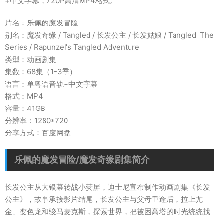
+中文字幕，720P高清MP4格式。
片名：乐佩的魔发冒险
别名：魔发奇缘 / Tangled / 长发公主 / 长发姑娘 / Tangled: The
Series / Rapunzel's Tangled Adventure
类型：动画剧集
集数：68集（1-3季）
语言：单粤语音轨+中文字幕
格式：MP4
容量：41GB
分辨率：1280*720
分享方式：百度网盘
乐佩的魔发冒险/魔发奇缘剧集简介
长发公主从大银幕转战小荧屏，迪士尼宣布制作动画剧集《长发
公主》，故事承接影片结尾，长发公主与父母重逢后，拉上尤
金、变色龙和骏马麦克斯，探索世界，把被困高塔的时光统统找