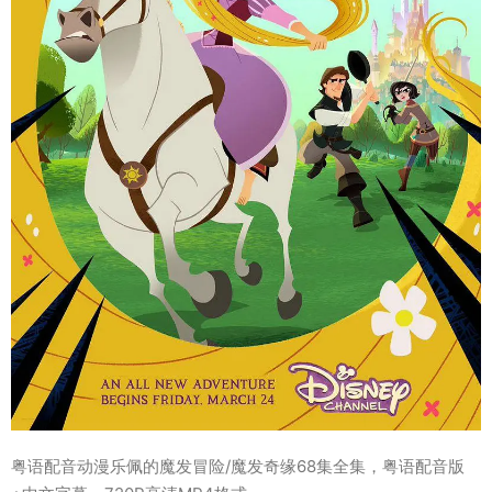
粤语配音动漫乐佩的魔发冒险/魔发奇缘68集全集，粤语配音版