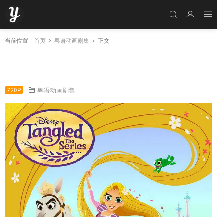
当前位置：
首页
粤语动画剧集
正文
粤语动画片乐佩的魔发冒险全68集 魔发奇缘粤
语版
720P
粤语动画剧集