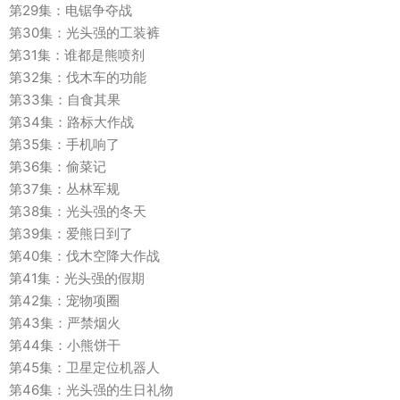
第29集：电锯争夺战
第30集：光头强的工装裤
第31集：谁都是熊喷剂
第32集：伐木车的功能
第33集：自食其果
第34集：路标大作战
第35集：手机响了
第36集：偷菜记
第37集：丛林军规
第38集：光头强的冬天
第39集：爱熊日到了
第40集：伐木空降大作战
第41集：光头强的假期
第42集：宠物项圈
第43集：严禁烟火
第44集：小熊饼干
第45集：卫星定位机器人
第46集：光头强的生日礼物