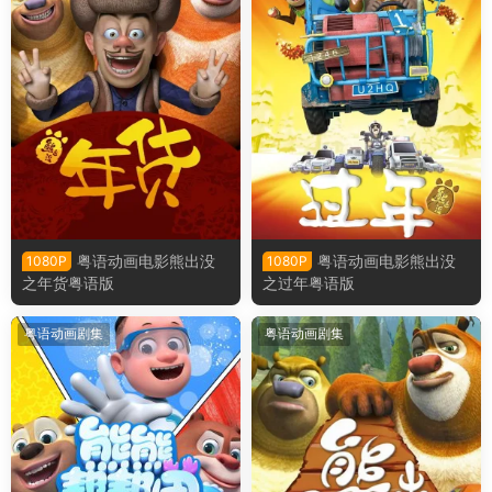
粤语动画电影熊出没
粤语动画电影熊出没
1080P
1080P
之年货粤语版
之过年粤语版
粤语动画剧集
粤语动画剧集