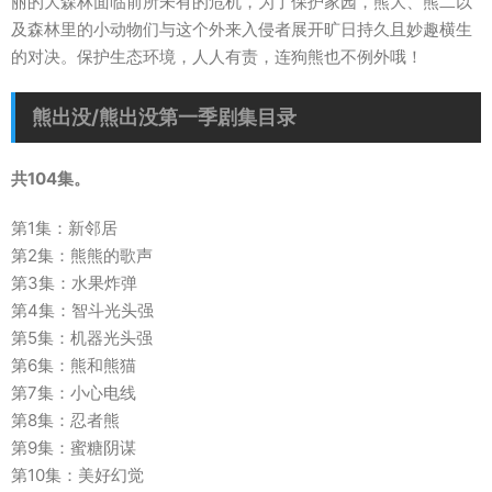
丽的大森林面临前所未有的危机，为了保护家园，熊大、熊二以
及森林里的小动物们与这个外来入侵者展开旷日持久且妙趣横生
的对决。保护生态环境，人人有责，连狗熊也不例外哦！
熊出没/熊出没第一季剧集目录
共104集。
第1集：新邻居
第2集：熊熊的歌声
第3集：水果炸弹
第4集：智斗光头强
第5集：机器光头强
第6集：熊和熊猫
第7集：小心电线
第8集：忍者熊
第9集：蜜糖阴谋
第10集：美好幻觉