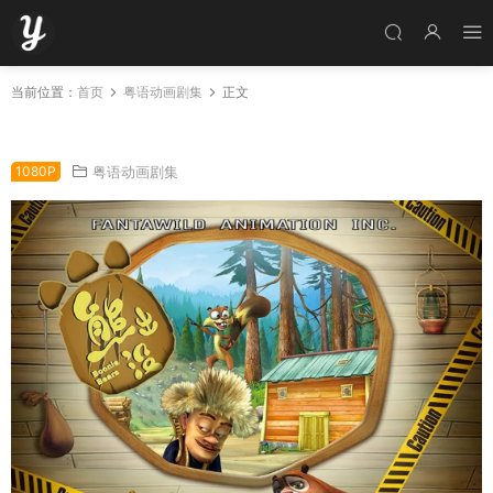
当前位置：
首页
粤语动画剧集
正文
粤语动画片熊出没全104集 熊出没第一季粤语版
1080P
粤语动画剧集