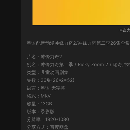
冲锋力
粤语配音动漫冲锋力奇2/冲锋力奇第二季26集全集
片名：冲锋力奇2
别名：冲锋力奇第二季 / Ricky Zoom 2 / 瑞奇
类型：儿童动画剧集
集数：26集(26*2=52)
语言：粤语 无字幕
格式：MKV
容量：13GB
版本：录影版
分辨率：1920*1080
分享方式：百度网盘