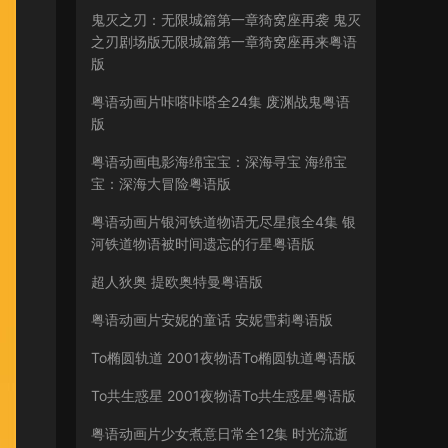
鬼灭之刃：无限城篇第一章猗窝座再袭 鬼灭
之刃剧场版无限城篇第一章猗窝座再来粤语
版
粤语动画片咔嗒咔嗒全24集 废渊战鬼粤语
版
粤语动画电影海绵宝宝：深海寻宝 海绵宝
宝：深海大冒险粤语版
粤语动画片银河铁道物语无尽星痕全4集 银
河铁道物语被时间遗忘的行星粤语版
超人狄奥 提欧奥特曼粤语版
粤语动画片安妮的童话 安妮雪莉粤语版
To椭圆轨道 2001夜物语To椭圆轨道粤语版
To共生惑星 2001夜物语To共生惑星粤语版
粤语动画片少女煮意日常全12集 时光流逝