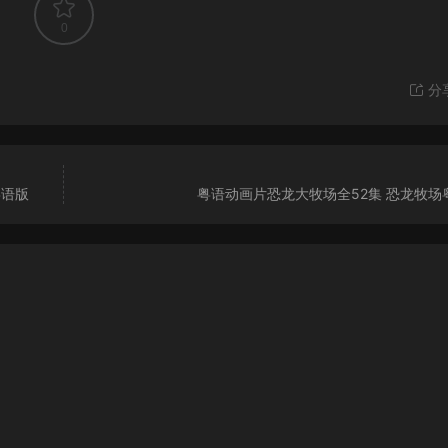
0
分
粤语版
粤语动画片恐龙大牧场全52集 恐龙牧场