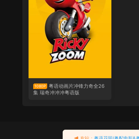
粤语动画片冲锋力奇全26
1080P
集 瑞奇冲冲冲粤语版
粤语动画电影名侦探柯南：
漆黑的追踪者 名侦探柯南剧
去瞅瞅看
友站：
粤语花园(粤配电影&
场版第13部漆黑的追踪者粤
6分钟前 有人购买