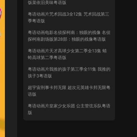
饭菜依旧美味粤语版
粤语动画片咒术回战3全12集 咒术回战第三
季粤语版
粤语动画电影名侦探柯南：独眼的残像 名侦
探柯南剧场版第28部：独眼的残像粤语版
粤语动画片天才高球少女第二季全13集 蜻
蛉高球第二季粤语版
粤语动画片我推的孩子第三季全11集 我推的
孩子3粤语版
超宇宙刑事卡邦无限 超次元英雄卡邦无限粤
语版
粤语动画片皇家少女乐团 公主管弦乐队粤语
版