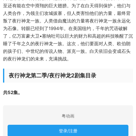
至还有能在空中滑翔的巨大翅膀。为了在白天得到保护，他们与
人类合作，为领主们攻城拔寨，但人类害怕他们的力量，最终背
叛了夜行神龙一族。人类借由魔法的力量将夜行神龙一族永远化
为石像。转眼已经到了1994年。在美国纽约，千年的咒语破解
了，亿万富豪大卫•塞纳吐司以巨大的财力和高超的科技唤醒了沉
睡了千年之久的夜行神龙一族。这次，他们要面对人类、欧伯朗
的孩子们、中世纪的传说人物、派克一族。白天依旧会变成石头
的夜行神龙们的未来，充满挑战。
夜行神龙第二季/夜行神龙2剧集目录
共52集。
粤动画
登录/注册