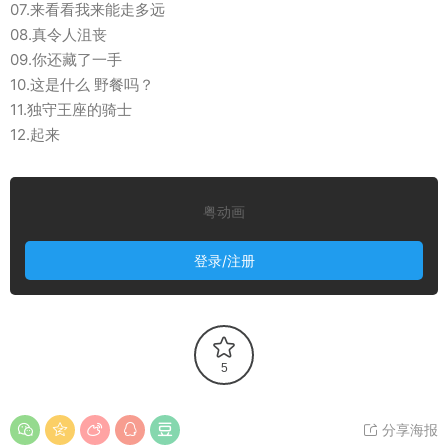
07.来看看我来能走多远
08.真令人沮丧
09.你还藏了一手
10.这是什么 野餐吗？
11.独守王座的骑士
12.起来
粤动画
登录/注册
5
分享海报