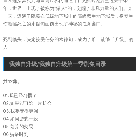
自从连接异次元与当前世界的通道“门”突然出现后已过去十余
年，世界上出现了被称为“猎人”的，觉醒了非凡力量的人们。某
一天，遭遇了隐藏在低级地下城中的高级双重地下城后，身受重
伤濒临死亡的水篠旬面前出现了神秘的任务窗口。
死到临头，决定接受任务的水篠旬，成为了唯一能够「升级」的
人——
我独自升级/我独自升级第一季剧集目录
共12集。
01.我已经习惯了
02.如果能再给一次机会
03.我要变得更强
04.如同游戏一般
05.划算的交易
06.猎杀时刻