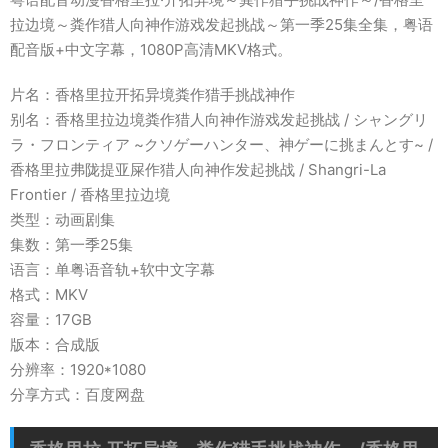
拉边境～粪作猎人向神作游戏发起挑战～第一季25集全集，粤语
配音版+中文字幕，1080P高清MKV格式。
片名：香格里拉开拓异境粪作猎手挑战神作
别名：香格里拉边境粪作猎人向神作游戏发起挑战 / シャングリ
ラ・フロンティア ~クソゲーハンター、神ゲーに挑まんとす~ /
香格里拉弗陇提亚屎作猎人向神作发起挑战 / Shangri-La
Frontier / 香格里拉边境
类型：动画剧集
集数：第一季25集
语言：单粤语音轨+软中文字幕
格式：MKV
容量：17GB
版本：合成版
分辨率：1920*1080
分享方式：百度网盘