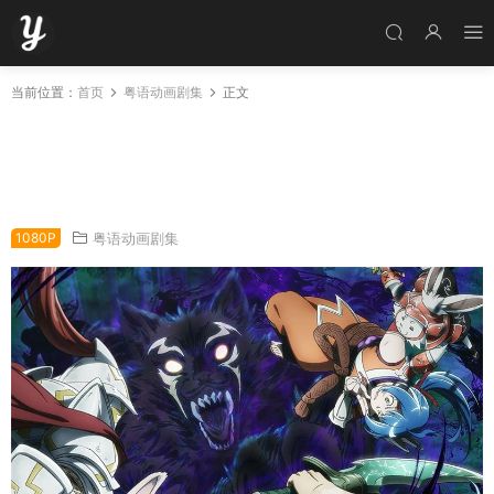
当前位置：
首页
粤语动画剧集
正文
粤语动画片香格里拉·开拓异境～粪作猎手挑战神
作～全25集 香格里拉边境～粪作猎人向神作游
戏发起挑战～粤语版
1080P
粤语动画剧集