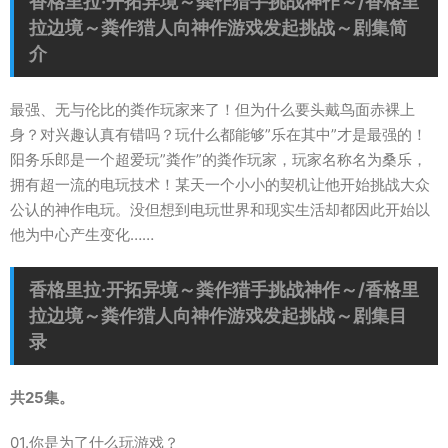
香格里拉·开拓异境～粪作猎手挑战神作～/香格里
拉边境～粪作猎人向神作游戏发起挑战～剧集简
介
最强、无与伦比的粪作玩家来了！但为什么要头戴鸟面赤裸上
身？对兴趣认真有错吗？玩什么都能够”乐在其中”才是最强的！
阳务乐郎是一个超爱玩”粪作”的粪作玩家，玩家名称名为桑乐，
拥有超一流的电玩技术！某天一个小小的契机让他开始挑战大众
公认的神作电玩。没但想到电玩世界和现实生活却都因此开始以
他为中心产生变化……
香格里拉·开拓异境～粪作猎手挑战神作～/香格里
拉边境～粪作猎人向神作游戏发起挑战～剧集目
录
共25集。
01.你是为了什么玩游戏？