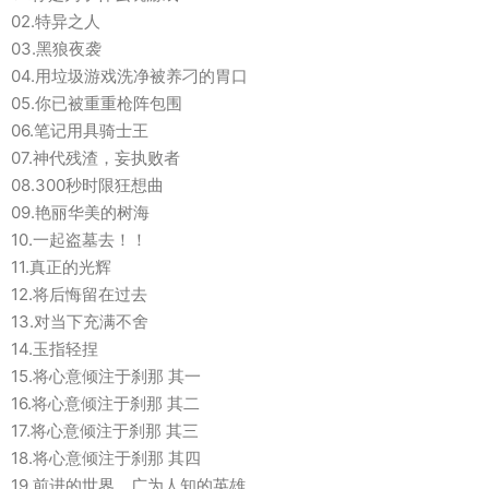
02.特异之人
03.黑狼夜袭
04.用垃圾游戏洗净被养刁的胃口
05.你已被重重枪阵包围
06.笔记用具骑士王
07.神代残渣，妄执败者
08.300秒时限狂想曲
09.艳丽华美的树海
10.一起盗墓去！！
11.真正的光辉
12.将后悔留在过去
13.对当下充满不舍
14.玉指轻捏
15.将心意倾注于刹那 其一
16.将心意倾注于刹那 其二
17.将心意倾注于刹那 其三
18.将心意倾注于刹那 其四
19.前进的世界，广为人知的英雄