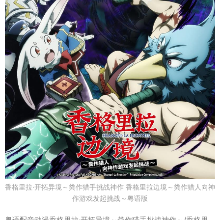
香格里拉·开拓异境～粪作猎手挑战神作 香格里拉边境～粪作猎人向神
作游戏发起挑战～粤语版
粤语配音动漫香格里拉·开拓异境～粪作猎手挑战神作～/香格里